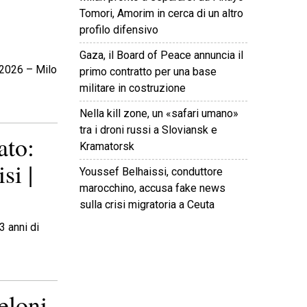
Tomori, Amorim in cerca di un altro
profilo difensivo
Gaza, il Board of Peace annuncia il
o 2026 – Milo
primo contratto per una base
militare in costruzione
Nella kill zone, un «safari umano»
tra i droni russi a Sloviansk e
ato:
Kramatorsk
si |
Youssef Belhaissi, conduttore
marocchino, accusa fake news
sulla crisi migratoria a Ceuta
3 anni di
©
2026
Tutti i diritti riservati.
Attuale
.
eloni