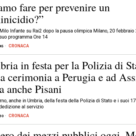
amo fare per prevenire un
nicidio?”
di Milo Infante su Rai2 dopo la pausa olimpica Milano, 20 febbrai
l suo programma Ore 14
CRONACA
45
ria in festa per la Polizia di St
a cerimonia a Perugia e ad Assi
a anche Pisani
orno, anche in Umbria, della festa della Polizia di Stato e i suoi 17
edizione al servizio
CRONACA
30
ero dei mezzi pubblici oggi, M