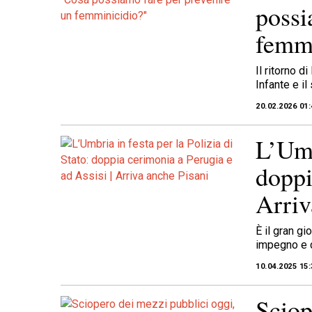
possi
femmi
Il ritorno 
Infante e i
20.02.2026 01:
L’Umb
doppi
Arriv
È il gran gi
impegno e d
10.04.2025 15:
Sciop