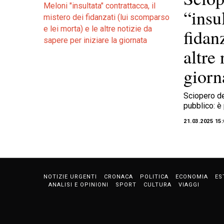
“insu
fidan
altre 
giorn
Sciopero de
pubblico: è
21.03.2025 15:
NOTIZIE URGENTI
CRONACA
POLITICA
ECONOMIA
ES
ANALISI E OPINIONI
SPORT
CULTURA
VIAGGI