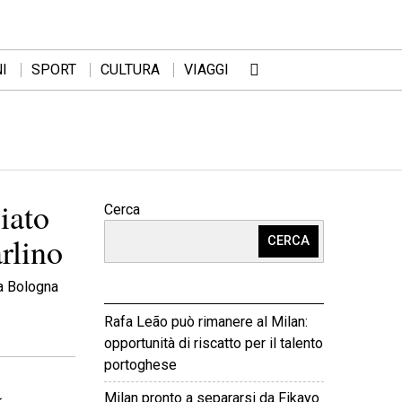
I
SPORT
CULTURA
VIAGGI
iato
Cerca
arlino
CERCA
 a Bologna
Rafa Leão può rimanere al Milan:
opportunità di riscatto per il talento
portoghese
a
Milan pronto a separarsi da Fikayo