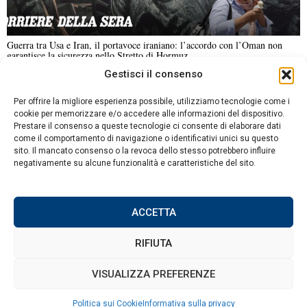
Guerra tra Usa e Iran, il portavoce iraniano: l’accordo con l’Oman non
garantisce la sicurezza nello Stretto di Hormuz
Gestisci il consenso
NOTIZIE URGENTI
CRONACA
POLITICA
ECONOMIA
ESTERI
Per offrire la migliore esperienza possibile, utilizziamo tecnologie come i
ANALISI E OPINIONI
SPORT
CULTURA
VIAGGI
cookie per memorizzare e/o accedere alle informazioni del dispositivo.
Prestare il consenso a queste tecnologie ci consente di elaborare dati
come il comportamento di navigazione o identificativi unici su questo
Contatti
sito. Il mancato consenso o la revoca dello stesso potrebbero influire
negativamente su alcune funzionalità e caratteristiche del sito.
Informativa sulla privacy
Politica sui Cookie
ACCETTA
RIFIUTA
©
2026
Tutti i diritti riservati.
Attuale
.
VISUALIZZA PREFERENZE
Politica sui Cookie
Informativa sulla privacy