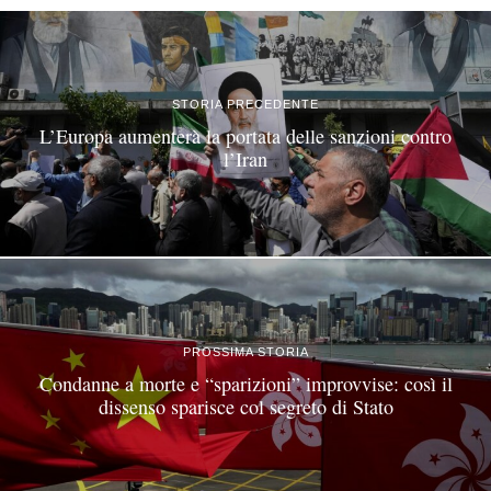
STORIA PRECEDENTE
L’Europa aumenterà la portata delle sanzioni contro
l’Iran
PROSSIMA STORIA
Condanne a morte e “sparizioni” improvvise: così il
dissenso sparisce col segreto di Stato