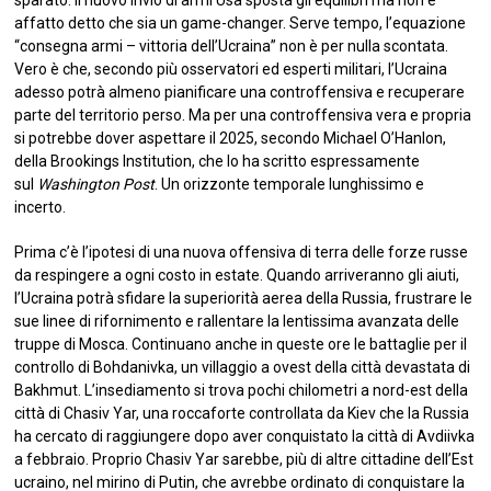
affatto detto che sia un game-changer. Serve tempo, l’equazione
“consegna armi – vittoria dell’Ucraina” non è per nulla scontata.
Vero è che, secondo più osservatori ed esperti militari, l’Ucraina
adesso potrà almeno pianificare una controffensiva e recuperare
parte del territorio perso. Ma per una controffensiva vera e propria
si potrebbe dover aspettare il 2025, secondo Michael O’Hanlon,
della Brookings Institution, che lo ha scritto espressamente
sul
Washington Post
. Un orizzonte temporale lunghissimo e
incerto.
Prima c’è l’ipotesi di una nuova offensiva di terra delle forze russe
da respingere a ogni costo in estate. Quando arriveranno gli aiuti,
l’Ucraina potrà sfidare la superiorità aerea della Russia, frustrare le
sue linee di rifornimento e rallentare la lentissima avanzata delle
truppe di Mosca. Continuano anche in queste ore le battaglie per il
controllo di Bohdanivka, un villaggio a ovest della città devastata di
Bakhmut. L’insediamento si trova pochi chilometri a nord-est della
città di Chasiv Yar, una roccaforte controllata da Kiev che la Russia
ha cercato di raggiungere dopo aver conquistato la città di Avdiivka
a febbraio. Proprio Chasiv Yar sarebbe, più di altre cittadine dell’Est
ucraino, nel mirino di Putin, che avrebbe ordinato di conquistare la