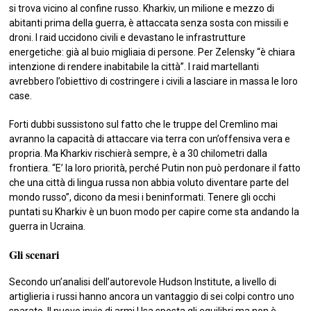
si trova vicino al confine russo. Kharkiv, un milione e mezzo di
abitanti prima della guerra, è attaccata senza sosta con missili e
droni. I raid uccidono civili e devastano le infrastrutture
energetiche: già al buio migliaia di persone. Per Zelensky “è chiara
intenzione di rendere inabitabile la città”. I raid martellanti
avrebbero l’obiettivo di costringere i civili a lasciare in massa le loro
case.
Forti dubbi sussistono sul fatto che le truppe del Cremlino mai
avranno la capacità di attaccare via terra con un’offensiva vera e
propria. Ma Kharkiv rischierà sempre, è a 30 chilometri dalla
frontiera. “E’ la loro priorità, perché Putin non può perdonare il fatto
che una città di lingua russa non abbia voluto diventare parte del
mondo russo”, dicono da mesi i beninformati. Tenere gli occhi
puntati su Kharkiv è un buon modo per capire come sta andando la
guerra in Ucraina.
Gli scenari
Secondo un’analisi dell’autorevole Hudson Institute, a livello di
artiglieria i russi hanno ancora un vantaggio di sei colpi contro uno
sparato. Il nuovo invio di armi Usa sposta gli equilibri ma non è