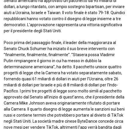
Senato americano ha approvato un pacchetto da 95 miliardi di
dollari, a lungo ritardato, con ampio sostegno bipartisan, per inviare
aiuti a Ucraina, Israele e Taiwan. Il voto finale è stato 79-18. Quindici
repubblicani hanno votato contro il disegno di legge insieme a tre
democratici. L’approvazione rappresenta una vittoria significativa
per il presidente degli Stati Uniti.
Poco prima del passaggio finale, il leader della maggioranza al
Senato Chuck Schumer ha iniziato il suo breve intervento con
”finalmente, finalmente, finalmente”. ”Stasera possa Vladimir
Putin rimpiangere il giorno in cui ha messo in dubbio la
determinazione americana”, ha detto. Il pacchetto unisce quattro
progetti di legge che la Camera ha votato separatamente sabato,
fornendo quasi 61 miliardi di dollari in aiuti per l’Ucraina, oltre 26
miliardi di dollari per Israele e più di 8 miliardi di dollari per l’Indo-
Pacifico. I primi tre progetti di legge sono molto simili al pacchetto
approvato dal Senato all’inizio di quest’anno, che il presidente della
Camera Mike Johnson aveva originariamente rifiutato di portare
alla Camera. Il quarto disegno di legge aumenta le sanzioni sui beni
russi e contiene termini che potrebbero portare al divieto di TikTok
negli Stati Uniti. La società madre cinese ByteDance concede circa
nove mesi per vendere TikTok, altrimenti l’app verrà bandita dagli