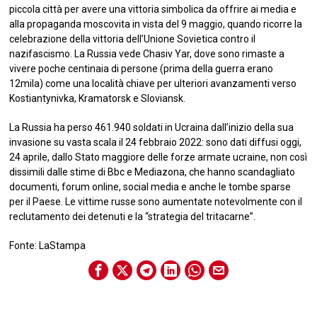
piccola città per avere una vittoria simbolica da offrire ai media e
alla propaganda moscovita in vista del 9 maggio, quando ricorre la
celebrazione della vittoria dell’Unione Sovietica contro il
nazifascismo. La Russia vede Chasiv Yar, dove sono rimaste a
vivere poche centinaia di persone (prima della guerra erano
12mila) come una località chiave per ulteriori avanzamenti verso
Kostiantynivka, Kramatorsk e Sloviansk.
La Russia ha perso 461.940 soldati in Ucraina dall’inizio della sua
invasione su vasta scala il 24 febbraio 2022: sono dati diffusi oggi,
24 aprile, dallo Stato maggiore delle forze armate ucraine, non così
dissimili dalle stime di Bbc e Mediazona, che hanno scandagliato
documenti, forum online, social media e anche le tombe sparse
per il Paese. Le vittime russe sono aumentate notevolmente con il
reclutamento dei detenuti e la “strategia del tritacarne”.
Fonte: LaStampa