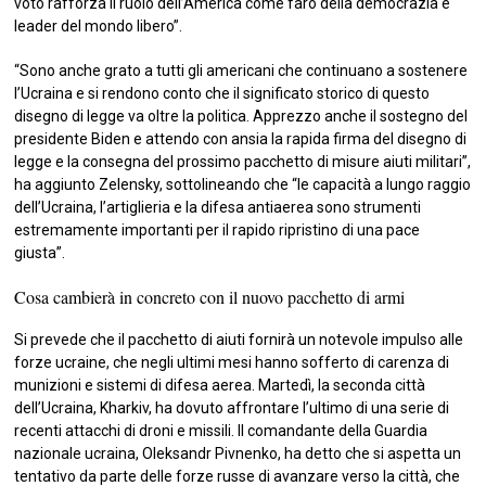
voto rafforza il ruolo dell’America come faro della democrazia e
leader del mondo libero”.
“Sono anche grato a tutti gli americani che continuano a sostenere
l’Ucraina e si rendono conto che il significato storico di questo
disegno di legge va oltre la politica. Apprezzo anche il sostegno del
presidente Biden e attendo con ansia la rapida firma del disegno di
legge e la consegna del prossimo pacchetto di misure aiuti militari”,
ha aggiunto Zelensky, sottolineando che “le capacità a lungo raggio
dell’Ucraina, l’artiglieria e la difesa antiaerea sono strumenti
estremamente importanti per il rapido ripristino di una pace
giusta”.
Cosa cambierà in concreto con il nuovo pacchetto di armi
Si prevede che il pacchetto di aiuti fornirà un notevole impulso alle
forze ucraine, che negli ultimi mesi hanno sofferto di carenza di
munizioni e sistemi di difesa aerea. Martedì, la seconda città
dell’Ucraina, Kharkiv, ha dovuto affrontare l’ultimo di una serie di
recenti attacchi di droni e missili. Il comandante della Guardia
nazionale ucraina, Oleksandr Pivnenko, ha detto che si aspetta un
tentativo da parte delle forze russe di avanzare verso la città, che