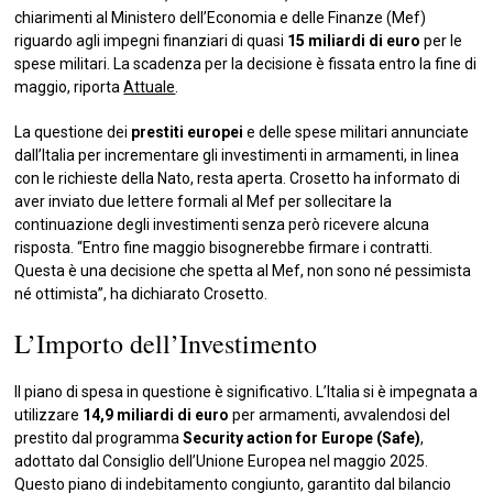
chiarimenti al Ministero dell’Economia e delle Finanze (Mef)
riguardo agli impegni finanziari di quasi
15 miliardi di euro
per le
spese militari. La scadenza per la decisione è fissata entro la fine di
maggio, riporta
Attuale
.
La questione dei
prestiti europei
e delle spese militari annunciate
dall’Italia per incrementare gli investimenti in armamenti, in linea
con le richieste della Nato, resta aperta. Crosetto ha informato di
aver inviato due lettere formali al Mef per sollecitare la
continuazione degli investimenti senza però ricevere alcuna
risposta. “Entro fine maggio bisognerebbe firmare i contratti.
Questa è una decisione che spetta al Mef, non sono né pessimista
né ottimista”, ha dichiarato Crosetto.
L’Importo dell’Investimento
Il piano di spesa in questione è significativo. L’Italia si è impegnata a
utilizzare
14,9 miliardi di euro
per armamenti, avvalendosi del
prestito dal programma
Security action for Europe (Safe)
,
adottato dal Consiglio dell’Unione Europea nel maggio 2025.
Questo piano di indebitamento congiunto, garantito dal bilancio