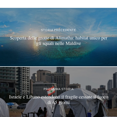
©
2026
Tutti i diritti riservati.
Attuale
.
STORIA PRECEDENTE
Scoperta delle grotte di Alimatha: habitat unico per
gli squali nelle Maldive
PROSSIMA STORIA
Israele e Libano estendono il fragile cessate il fuoco
di 45 giorni