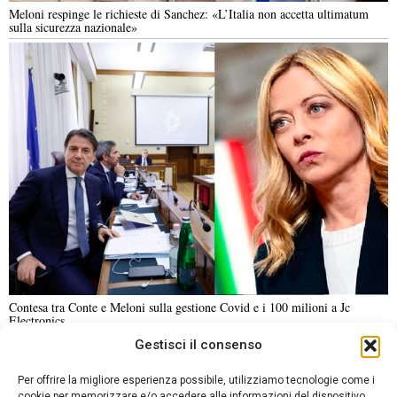
Meloni respinge le richieste di Sanchez: «L’Italia non accetta ultimatum
sulla sicurezza nazionale»
Contesa tra Conte e Meloni sulla gestione Covid e i 100 milioni a Jc
Electronics
Gestisci il consenso
NOTIZIE URGENTI
CRONACA
POLITICA
ECONOMIA
ESTERI
Per offrire la migliore esperienza possibile, utilizziamo tecnologie come i
ANALISI E OPINIONI
SPORT
CULTURA
VIAGGI
cookie per memorizzare e/o accedere alle informazioni del dispositivo.