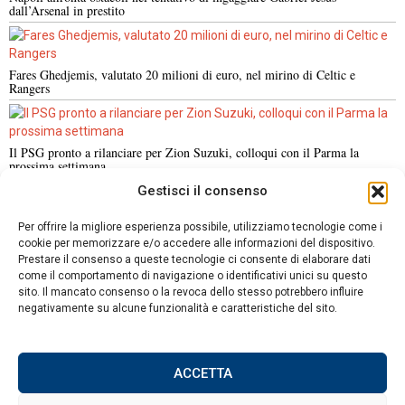
dall’Arsenal in prestito
Fares Ghedjemis, valutato 20 milioni di euro, nel mirino di Celtic e
Rangers
Il PSG pronto a rilanciare per Zion Suzuki, colloqui con il Parma la
prossima settimana
Gestisci il consenso
NOTIZIE URGENTI
CRONACA
POLITICA
ECONOMIA
ESTERI
Per offrire la migliore esperienza possibile, utilizziamo tecnologie come i
ANALISI E OPINIONI
SPORT
CULTURA
VIAGGI
cookie per memorizzare e/o accedere alle informazioni del dispositivo.
Prestare il consenso a queste tecnologie ci consente di elaborare dati
come il comportamento di navigazione o identificativi unici su questo
Contatti
sito. Il mancato consenso o la revoca dello stesso potrebbero influire
negativamente su alcune funzionalità e caratteristiche del sito.
Informativa sulla privacy
Politica sui Cookie
ACCETTA