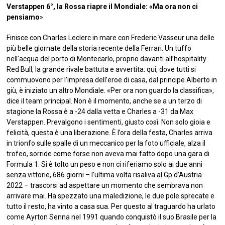
Verstappen 6°, la Rossa riapre il Mondiale: «Ma ora non ci
pensiamo
»
Finisce con Charles Leclerc in mare con Frederic Vasseur una delle
più belle giornate della storia recente della Ferrari. Un tuffo
nell’acqua del porto di Montecarlo, proprio davanti all’hospitality
Red Bull, la grande rivale battuta e avvertita: qui, dove tutti si
commuovono per l’impresa dell’eroe di casa, dal principe Alberto in
giù, è iniziato un altro Mondiale. «Per ora non guardo la classifica»,
dice il team principal. Non è il momento, anche se a un terzo di
stagione la Rossa è a -24 dalla vetta e Charles a -31 da Max
Verstappen. Prevalgono i sentimenti, giusto così. Non solo gioia e
felicità, questa è una liberazione. È l’ora della festa, Charles arriva
in trionfo sulle spalle di un meccanico per la foto ufficiale, alza il
trofeo, sorride come forse non aveva mai fatto dopo una gara di
Formula 1. Si è tolto un peso e non ci riferiamo solo ai due anni
senza vittorie, 686 giorni – l’ultima volta risaliva al Gp d’Austria
2022 – trascorsi ad aspettare un momento che sembrava non
arrivare mai. Ha spezzato una maledizione, le due pole sprecate e
tutto il resto, ha vinto a casa sua. Per questo al traguardo ha urlato
come Ayrton Senna nel 1991 quando conquistò il suo Brasile per la