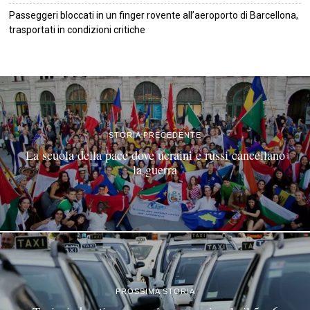
Passeggeri bloccati in un finger rovente all’aeroporto di Barcellona,
trasportati in condizioni critiche
©
2026
Tutti i diritti riservati.
Attuale
.
STORIA PRECEDENTE
La scuola della pace dove ucraini e russi cancellano
la guerra
PROSSIMA STORIA