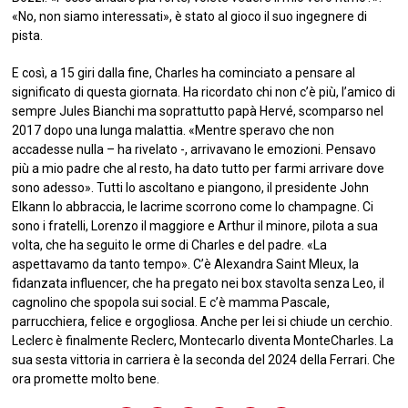
«No, non siamo interessati», è stato al gioco il suo ingegnere di
pista.
E così, a 15 giri dalla fine, Charles ha cominciato a pensare al
significato di questa giornata. Ha ricordato chi non c’è più, l’amico di
sempre Jules Bianchi ma soprattutto papà Hervé, scomparso nel
2017 dopo una lunga malattia. «Mentre speravo che non
accadesse nulla – ha rivelato -, arrivavano le emozioni. Pensavo
più a mio padre che al resto, ha dato tutto per farmi arrivare dove
sono adesso». Tutti lo ascoltano e piangono, il presidente John
Elkann lo abbraccia, le lacrime scorrono come lo champagne. Ci
sono i fratelli, Lorenzo il maggiore e Arthur il minore, pilota a sua
volta, che ha seguito le orme di Charles e del padre. «La
aspettavamo da tanto tempo». C’è Alexandra Saint Mleux, la
fidanzata influencer, che ha pregato nei box stavolta senza Leo, il
cagnolino che spopola sui social. E c’è mamma Pascale,
parrucchiera, felice e orgogliosa. Anche per lei si chiude un cerchio.
Leclerc è finalmente Reclerc, Montecarlo diventa MonteCharles. La
sua sesta vittoria in carriera è la seconda del 2024 della Ferrari. Che
ora promette molto bene.