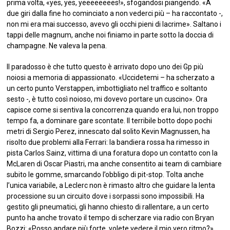
prima volta, «yes, yes, yeeeeeeees!», sfogandosi piangendo. «A
due giri dalla fine ho cominciato a non vederci più – ha raccontato -,
non mi era mai successo, avevo gli occhi pieni di lacrime». Saltano i
tappi delle magnum, anche noi finiamo in parte sotto la doccia di
champagne. Ne valeva la pena.
Il paradosso è che tutto questo è arrivato dopo uno dei Gp più
noiosi a memoria di appassionato. «Uccidetemi – ha scherzato a
un certo punto Verstappen, imbottigliato nel traffico e soltanto
sesto -, è tutto così noioso, mi dovevo portare un cuscino». Ora
capisce come si sentiva la concorrenza quando era lui, non troppo
tempo fa, a dominare gare scontate. Il terribile botto dopo pochi
metri di Sergio Perez, innescato dal solito Kevin Magnussen, ha
risolto due problemi alla Ferrari: la bandiera rossa ha rimesso in
pista Carlos Sainz, vittima di una foratura dopo un contatto con la
McLaren di Oscar Piastri, ma anche consentito ai team di cambiare
subito le gomme, smarcando l’obbligo di pit-stop. Tolta anche
l’unica variabile, a Leclerc non è rimasto altro che guidare la lenta
processione su un circuito dove i sorpassi sono impossibili. Ha
gestito gli pneumatici, gli hanno chiesto di rallentare, a un certo
punto ha anche trovato il tempo di scherzare via radio con Bryan
Bozzi: «Posso andare più forte, volete vedere il mio vero ritmo?».