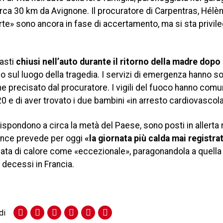
 circa 30 km da Avignone. Il procuratore di Carpentras, Hélè
te» sono ancora in fase di accertamento, ma si sta privil
masti
chiusi nell’auto durante il ritorno della madre dopo
o sul luogo della tragedia. I servizi di emergenza hanno s
e precisato dal procuratore. I vigili del fuoco hanno comu
3:20 e di aver trovato i due bambini «in arresto cardiovascol
ispondono a circa la metà del Paese, sono posti in allerta
rance prevede per oggi
«la giornata più calda mai registrat
ndata di calore come «eccezionale», paragonandola a quella
decessi in Francia.
di