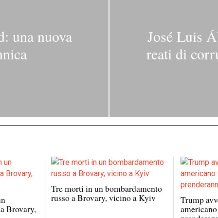
d: una nuova
José Luis Á
nnica
reati di cor
Tre morti in un bombardamento
russo a Brovary, vicino a Kyiv
un
Trump avve
a Brovary,
americano 
prenderann