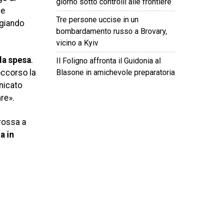
giorno sotto controlli alle frontiere
ne
Tre persone uccise in un
egiando
bombardamento russo a Brovary,
vicino a Kyiv
 la spesa
.
Il Foligno affronta il Guidonia al
Blasone in amichevole preparatoria
occorso la
nicato
are».
©
2026
Tutti i diritti riservati.
Attuale
.
 rossa a
a in