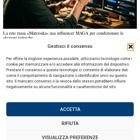
La rete russa «Matrioska» usa influencer MAGA per condizionare le
elezioni tedesche
Gestisci il consenso
NOTIZIE URGENTI
CRONACA
POLITICA
ECONOMIA
ESTERI
Per offrire la migliore esperienza possibile, utilizziamo tecnologie come i
ANALISI E OPINIONI
SPORT
CULTURA
VIAGGI
cookie per memorizzare e/o accedere alle informazioni del dispositivo.
Prestare il consenso a queste tecnologie ci consente di elaborare dati
come il comportamento di navigazione o identificativi unici su questo
Contatti
sito. Il mancato consenso o la revoca dello stesso potrebbero influire
DA NON PERDERE
negativamente su alcune funzionalità e caratteristiche del sito.
Informativa sulla privacy
Accordo Oman-Iran per la
Politica sui Cookie
riapertura temporanea
dello Stretto di Hormuz
ACCETTA
per 60 giorni
RIFIUTA
Mossad rimuove due
dirigenti per un piano
©
2026
Tutti i diritti riservati.
Attuale
.
VISUALIZZA PREFERENZE
fallito contro il regime