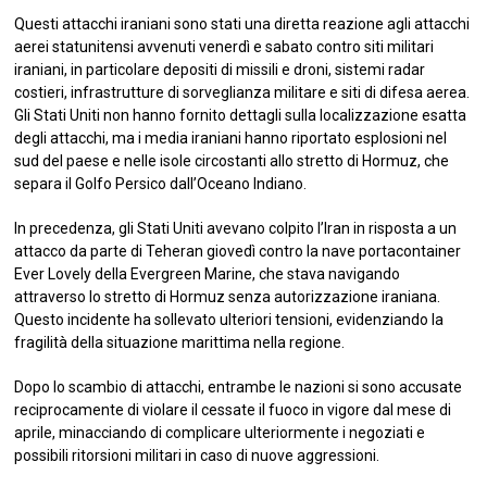
Questi attacchi iraniani sono stati una diretta reazione agli attacchi
aerei statunitensi avvenuti venerdì e sabato contro siti militari
iraniani, in particolare depositi di missili e droni, sistemi radar
costieri, infrastrutture di sorveglianza militare e siti di difesa aerea.
Gli Stati Uniti non hanno fornito dettagli sulla localizzazione esatta
degli attacchi, ma i media iraniani hanno riportato esplosioni nel
sud del paese e nelle isole circostanti allo stretto di Hormuz, che
separa il Golfo Persico dall’Oceano Indiano.
In precedenza, gli Stati Uniti avevano colpito l’Iran in risposta a un
attacco da parte di Teheran giovedì contro la nave portacontainer
Ever Lovely della Evergreen Marine, che stava navigando
attraverso lo stretto di Hormuz senza autorizzazione iraniana.
Questo incidente ha sollevato ulteriori tensioni, evidenziando la
fragilità della situazione marittima nella regione.
Dopo lo scambio di attacchi, entrambe le nazioni si sono accusate
reciprocamente di violare il cessate il fuoco in vigore dal mese di
aprile, minacciando di complicare ulteriormente i negoziati e
possibili ritorsioni militari in caso di nuove aggressioni.