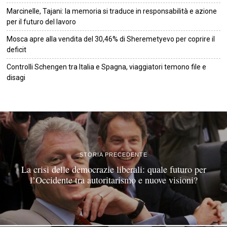
Marcinelle, Tajani: la memoria si traduce in responsabilità e azione
per il futuro del lavoro
Mosca apre alla vendita del 30,46% di Sheremetyevo per coprire il
deficit
Controlli Schengen tra Italia e Spagna, viaggiatori temono file e
disagi
©
2026
Tutti i diritti riservati.
Attuale
.
STORIA PRECEDENTE
La crisi delle democrazie liberali: quale futuro per
l’Occidente tra autoritarismo e nuove visioni?