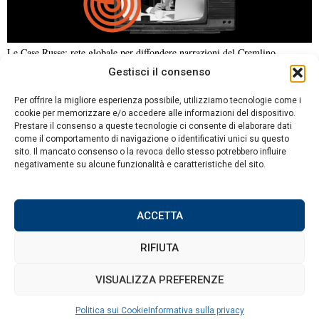
Le Case Russe: rete globale per diffondere narrazioni del Cremlino
Gestisci il consenso
NOTIZIE URGENTI
CRONACA
POLITICA
ECONOMIA
ESTERI
Per offrire la migliore esperienza possibile, utilizziamo tecnologie come i
ANALISI E OPINIONI
SPORT
CULTURA
VIAGGI
cookie per memorizzare e/o accedere alle informazioni del dispositivo.
Prestare il consenso a queste tecnologie ci consente di elaborare dati
come il comportamento di navigazione o identificativi unici su questo
Contatti
sito. Il mancato consenso o la revoca dello stesso potrebbero influire
negativamente su alcune funzionalità e caratteristiche del sito.
Informativa sulla privacy
Politica sui Cookie
ACCETTA
RIFIUTA
©
2026
Tutti i diritti riservati.
Attuale
.
VISUALIZZA PREFERENZE
Politica sui Cookie
Informativa sulla privacy