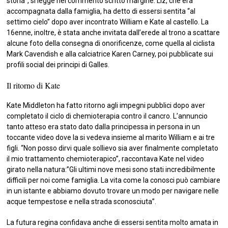
storia”, si legge nel commento scritto margine. Liz, che era
accompagnata dalla famiglia, ha detto di essersi sentita “al
settimo cielo” dopo aver incontrato William e Kate al castello. La
16enne, inoltre, è stata anche invitata dall’erede al trono a scattare
alcune foto della consegna di onorificenze, come quella al ciclista
Mark Cavendish e alla calciatrice Karen Carney, poi pubblicate sui
profili social dei principi di Galles.
Il ritorno di Kate
Kate Middleton ha fatto ritorno agli impegni pubblici dopo aver
completato il ciclo di chemioterapia contro il cancro. L’annuncio
tanto atteso era stato dato dalla principessa in persona in un
toccante video dove la si vedeva insieme al marito William e ai tre
figli. “Non posso dirvi quale sollievo sia aver finalmente completato
il mio trattamento chemioterapico”, raccontava Kate nel video
girato nella natura:”Gli ultimi nove mesi sono stati incredibilmente
difficili per noi come famiglia. La vita come la conosci può cambiare
in un istante e abbiamo dovuto trovare un modo per navigare nelle
acque tempestose e nella strada sconosciuta”.
La futura regina confidava anche di essersi sentita molto amata in