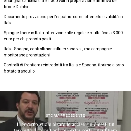
Shanghai cancella oltre 1.300 voli in preparazione all’arrivo del
tifone Dolphin
Documento provvisorio per l’espatrio: come ottenerlo e validità in
Italia
Spiagge libere in Italia: attenzione alle regole e multe fino a 3.000
euro per chi prenota posti
Italia-Spagna, controlli non influenzano voli, ma compagnie
monitorano prenotazioni
Controlli di frontiera reintrodotti tra Italia e Spagna: il primo giorno
è stato tranquillo
©
2026
Tutti i diritti riservati.
Attuale
.
STORIA PRECEDENTE
Il governo vuole alzare le accise sul diesel: un
tesoretto da 3 miliardi ma extra costi sulla filiera