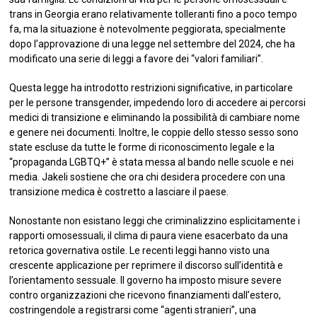
trans in Georgia erano relativamente tolleranti fino a poco tempo
fa, ma la situazione è notevolmente peggiorata, specialmente
dopo l’approvazione di una legge nel settembre del 2024, che ha
modificato una serie di leggi a favore dei “valori familiari”.
Questa legge ha introdotto restrizioni significative, in particolare
per le persone transgender, impedendo loro di accedere ai percorsi
medici di transizione e eliminando la possibilità di cambiare nome
e genere nei documenti. Inoltre, le coppie dello stesso sesso sono
state escluse da tutte le forme di riconoscimento legale e la
“propaganda LGBTQ+” è stata messa al bando nelle scuole e nei
media. Jakeli sostiene che ora chi desidera procedere con una
transizione medica è costretto a lasciare il paese.
Nonostante non esistano leggi che criminalizzino esplicitamente i
rapporti omosessuali, il clima di paura viene esacerbato da una
retorica governativa ostile. Le recenti leggi hanno visto una
crescente applicazione per reprimere il discorso sull’identità e
l’orientamento sessuale. Il governo ha imposto misure severe
contro organizzazioni che ricevono finanziamenti dall’estero,
costringendole a registrarsi come “agenti stranieri”, una