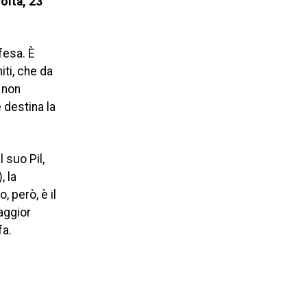
olta, 23
fesa. È
iti, che da
 non
 destina la
 suo Pil,
, la
, però, è il
maggior
fa.