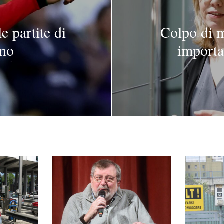
e partite di
Colpo di m
gno
importa