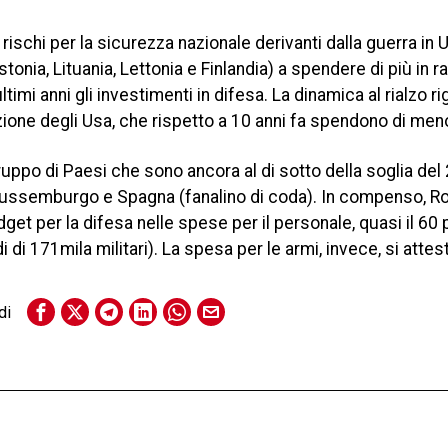
ischi per la sicurezza nazionale derivanti dalla guerra in U
tonia, Lituania, Lettonia e Finlandia) a spendere di più in r
timi anni gli investimenti in difesa. La dinamica al rialzo r
ione degli Usa, che rispetto a 10 anni fa spendono di men
ruppo di Paesi che sono ancora al di sotto della soglia del 
Lussemburgo e Spagna (fanalino di coda). In compenso, R
get per la difesa nelle spese per il personale, quasi il 60
i di 171mila militari). La spesa per le armi, invece, si attes
di