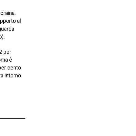
craina.
apporto al
iguarda
o).
2 per
oma è
 per cento
ta intorno