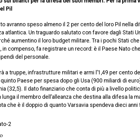
 sui bilanci per la difesa dei suoi membri. Per la prima v
el Pil
o avranno speso almeno il 2 per cento del loro Pil nella di
a atlantica. Un traguardo salutato con favore dagli Stati Un
ché aumentino il loro budget militare. Tra i pochi Stati che
le, in compenso, fa registrare un record: è il Paese Nato che
tipendi del personale.
à a truppe, infrastrutture militari e armi l’1,49 per cento del
 il quinto Paese per spesa dopo gli Usa (900 miliardi di euro)
a (32,5). Il dato finanziario che conta di più a livello politico
an lunga il membro dell’alleanza che destina alla difesa la 
uota che è il doppio di quanto Varsavia spendeva dieci anni 
to