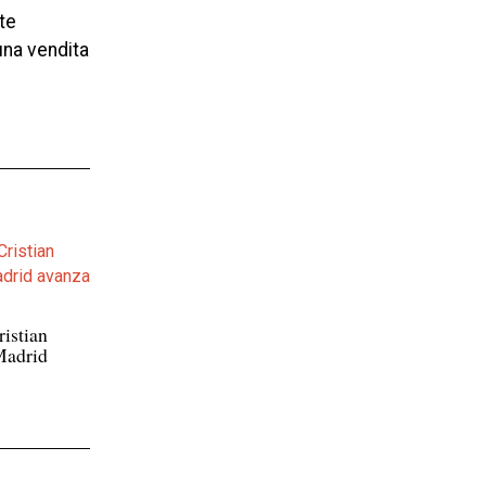
te
una vendita
ristian
Madrid