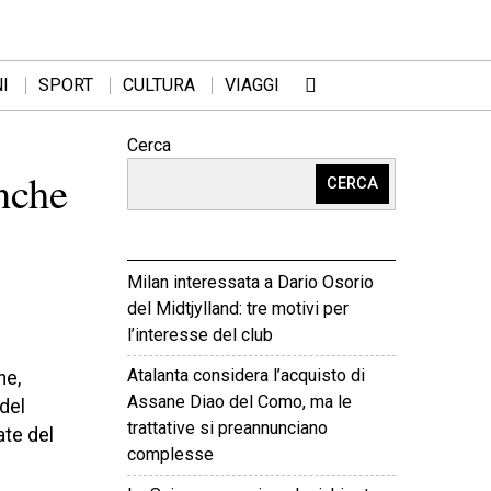
I
SPORT
CULTURA
VIAGGI
Cerca
nche
CERCA
Milan interessata a Dario Osorio
del Midtjylland: tre motivi per
l’interesse del club
Atalanta considera l’acquisto di
ne,
Assane Diao del Como, ma le
del
trattative si preannunciano
ate del
complesse