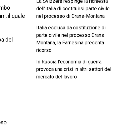
La Svizzera respinge la richiesta
Zambo
dell’Italia di costituirsi parte civile
m, il quale
nel processo di Crans-Montana
Italia esclusa da costituzione di
parte civile nel processo Crans
pa del
Montana, la Farnesina presenta
ricorso
In Russia l’economia di guerra
provoca una crisi in altri settori del
mercato del lavoro
©
2026
Tutti i diritti riservati.
Attuale
.
ono