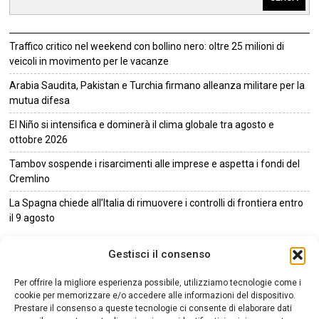
Traffico critico nel weekend con bollino nero: oltre 25 milioni di
veicoli in movimento per le vacanze
Arabia Saudita, Pakistan e Turchia firmano alleanza militare per la
mutua difesa
El Niño si intensifica e dominerà il clima globale tra agosto e
ottobre 2026
Tambov sospende i risarcimenti alle imprese e aspetta i fondi del
Cremlino
La Spagna chiede all’Italia di rimuovere i controlli di frontiera entro
il 9 agosto
©
2026
Tutti i diritti riservati.
Attuale
.
Gestisci il consenso
NOTIZIE URGENTI
CRONACA
POLITICA
ECONOMIA
ESTERI
Per offrire la migliore esperienza possibile, utilizziamo tecnologie come i
ANALISI E OPINIONI
SPORT
CULTURA
VIAGGI
cookie per memorizzare e/o accedere alle informazioni del dispositivo.
Prestare il consenso a queste tecnologie ci consente di elaborare dati