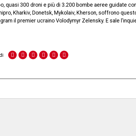
tipo, quasi 300 droni e più di 3.200 bombe aeree guidate co
nipro, Kharkiv, Donetsk, Mykolaiv, Kherson, soffrono questo
egram il premier ucraino Volodymyr Zelensky. E sale l’inqui
.
di