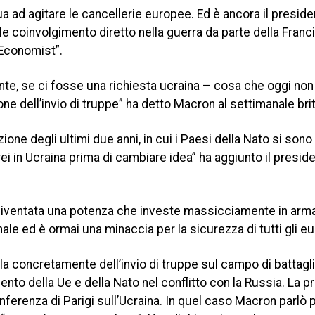
ua ad agitare le cancellerie europee. Ed è ancora il presid
e coinvolgimento diretto nella guerra da parte della Franci
e Economist”.
onte, se ci fosse una richiesta ucraina – cosa che oggi no
 dell’invio di truppe” ha detto Macron al settimanale bri
zione degli ultimi due anni, in cui i Paesi della Nato si sono
aerei in Ucraina prima di cambiare idea” ha aggiunto il presid
 diventata una potenza che investe massicciamente in arm
zionale ed è ormai una minaccia per la sicurezza di tutti gli e
arla concretamente dell’invio di truppe sul campo di battagli
to della Ue e della Nato nel conflitto con la Russia. La p
nferenza di Parigi sull’Ucraina. In quel caso Macron parlò 