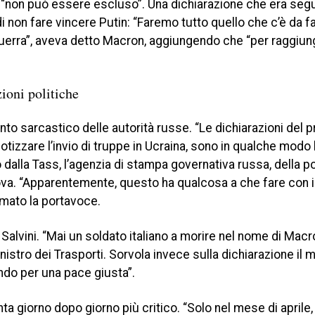
ro “non può essere escluso”. Una dichiarazione che era segu
di non fare vincere Putin: “Faremo tutto quello che c’è da f
guerra”, aveva detto Macron, aggiungendo che “per raggiun
zioni politiche
to sarcastico delle autorità russe. “Le dichiarazioni del 
izzare l’invio di truppe in Ucraina, sono in qualche modo 
o dalla Tass, l’agenzia di stampa governativa russa, della 
ova. “Apparentemente, questo ha qualcosa a che fare con i 
ermato la portavoce.
o Salvini. “Mai un soldato italiano a morire nel nome di Macro
istro dei Trasporti. Sorvola invece sulla dichiarazione il m
ando per una pace giusta”.
ta giorno dopo giorno più critico. “Solo nel mese di aprile, 