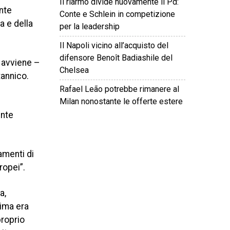
Il riarmo divide nuovamente il Pd:
ente
Conte e Schlein in competizione
a e della
per la leadership
Il Napoli vicino all’acquisto del
difensore Benoît Badiashile del
n avviene –
Chelsea
tannico.
Rafael Leão potrebbe rimanere al
Milan nonostante le offerte estere
ente
©
2026
Tutti i diritti riservati.
Attuale
.
amenti di
uropei”.
a,
rima era
proprio