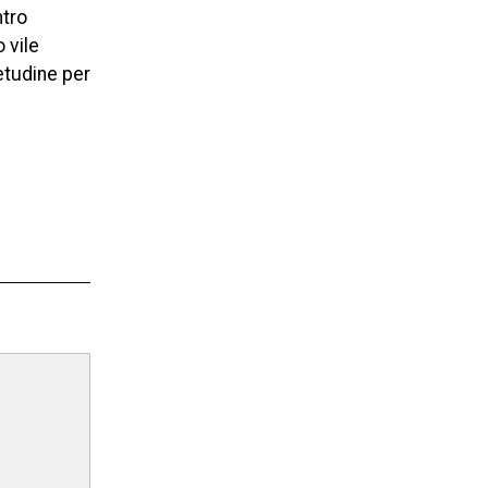
ntro
 vile
etudine per