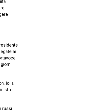
ita
are
gere
presidente
legate ai
portavoce
giorni
n. Io la
inistro
i russi