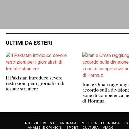
ULTIMI DA ESTERI
Il Pakistan introduce severe
restrizioni per i giornalisti di
Iran e Oman raggiung
testate straniere
accordo sulla division
zone di competenza nel
di Hormuz
NOTIZIE URGENTI
CRONACA
POLITICA
ECONOMIA
ES
ANALISI E OPINIONI
SPORT
CULTURA
VIAGGI