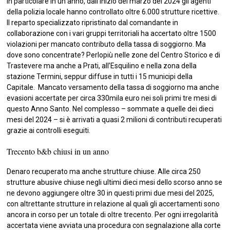
In particolare in un anno, dall’inizio del marzo del 2024 gli agenti
della polizia locale hanno controllato oltre 6.000 strutture ricettive.
Il reparto specializzato ripristinato dal comandante in
collaborazione con i vari gruppi territoriali ha accertato oltre 1500
violazioni per mancato contributo della tassa di soggiorno. Ma
dove sono concentrate? Perlopiù nelle zone del Centro Storico e di
Trastevere ma anche a Prati, all’Esquilino e nella zona della
stazione Termini, seppur diffuse in tutti i 15 municipi della
Capitale. Mancato versamento della tassa di soggiorno ma anche
evasioni accertate per circa 330mila euro nei soli primi tre mesi di
questo Anno Santo. Nel complesso – sommate a quelle dei dieci
mesi del 2024 – si è arrivati a quasi 2 milioni di contributi recuperati
grazie ai controlli eseguiti.
Trecento b&b chiusi in un anno
Denaro recuperato ma anche strutture chiuse. Alle circa 250
strutture abusive chiuse negli ultimi dieci mesi dello scorso anno se
ne devono aggiungere oltre 30 in questi primi due mesi del 2025,
con altrettante strutture in relazione al quali gli accertamenti sono
ancora in corso per un totale di oltre trecento. Per ogni irregolarità
accertata viene avviata una procedura con segnalazione alla corte