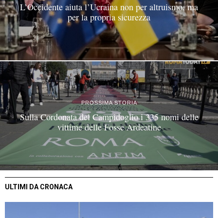
L’Occidente aiuta l’Ucraina non per altruismo, ma
per la propria sicurezza
PROSSIMA STORIA
Sulla Cordonata del Campidoglio i 335 nomi delle
vittime delle Fosse Ardeatine
ULTIMI DA CRONACA