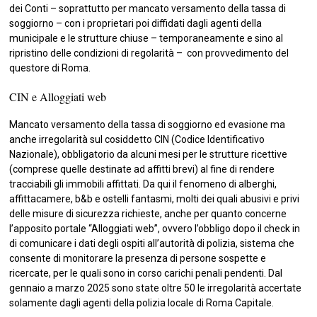
dei Conti – soprattutto per mancato versamento della tassa di
soggiorno – con i proprietari poi diffidati dagli agenti della
municipale e le strutture chiuse – temporaneamente e sino al
ripristino delle condizioni di regolarità – con provvedimento del
questore di Roma.
CIN e Alloggiati web
Mancato versamento della tassa di soggiorno ed evasione ma
anche irregolarità sul cosiddetto CIN (Codice Identificativo
Nazionale), obbligatorio da alcuni mesi per le strutture ricettive
(comprese quelle destinate ad affitti brevi) al fine di rendere
tracciabili gli immobili affittati. Da qui il fenomeno di alberghi,
affittacamere, b&b e ostelli fantasmi, molti dei quali abusivi e privi
delle misure di sicurezza richieste, anche per quanto concerne
l’apposito portale “Alloggiati web”, ovvero l’obbligo dopo il check in
di comunicare i dati degli ospiti all’autorità di polizia, sistema che
consente di monitorare la presenza di persone sospette e
ricercate, per le quali sono in corso carichi penali pendenti. Dal
gennaio a marzo 2025 sono state oltre 50 le irregolarità accertate
solamente dagli agenti della polizia locale di Roma Capitale.