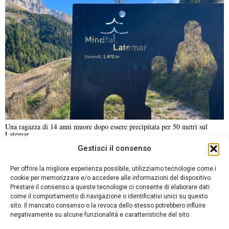
Una ragazza di 14 anni muore dopo essere precipitata per 50 metri sul
Latemar
Gestisci il consenso
NOTIZIE URGENTI
CRONACA
POLITICA
ECONOMIA
ESTERI
Per offrire la migliore esperienza possibile, utilizziamo tecnologie come i
ANALISI E OPINIONI
SPORT
CULTURA
VIAGGI
cookie per memorizzare e/o accedere alle informazioni del dispositivo.
Prestare il consenso a queste tecnologie ci consente di elaborare dati
come il comportamento di navigazione o identificativi unici su questo
Contatti
sito. Il mancato consenso o la revoca dello stesso potrebbero influire
DA NON PERDERE
negativamente su alcune funzionalità e caratteristiche del sito.
Informativa sulla privacy