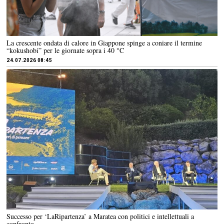
La crescente ondata di calore in Giappone spinge a coniare il termine
“kokushobi” per le giornate sopra i 40 °C
24.07.2026 08:45
Successo per ‘LaRipartenza’ a Maratea con politici e intellettuali a
confronto