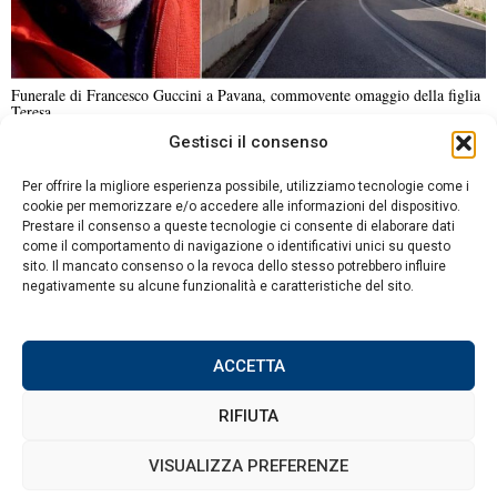
Funerale di Francesco Guccini a Pavana, commovente omaggio della figlia
Teresa
Gestisci il consenso
NOTIZIE URGENTI
CRONACA
POLITICA
ECONOMIA
ESTERI
Per offrire la migliore esperienza possibile, utilizziamo tecnologie come i
ANALISI E OPINIONI
SPORT
CULTURA
VIAGGI
cookie per memorizzare e/o accedere alle informazioni del dispositivo.
Prestare il consenso a queste tecnologie ci consente di elaborare dati
come il comportamento di navigazione o identificativi unici su questo
Contatti
sito. Il mancato consenso o la revoca dello stesso potrebbero influire
DA NON PERDERE
negativamente su alcune funzionalità e caratteristiche del sito.
Informativa sulla privacy
Free flow in autostrada:
Politica sui Cookie
nuova tecnologia e
modalità di pagamento
ACCETTA
per il pedaggio in Italia
RIFIUTA
La crescente ondata di
calore in Giappone spinge
©
2026
Tutti i diritti riservati.
Attuale
.
VISUALIZZA PREFERENZE
a coniare il termine
“kokushobi” per le