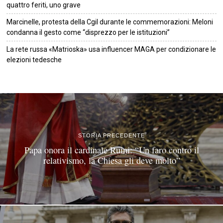
quattro feriti, uno grave
Marcinelle, protesta della Cgil durante le commemorazioni: Meloni
condanna il gesto come “disprezzo per le istituzioni”
La rete russa «Matrioska» usa influencer MAGA per condizionare le
elezioni tedesche
©
2026
Tutti i diritti riservati.
Attuale
.
STORIA PRECEDENTE
Papa onora il cardinale Ruini: “Un faro contro il
relativismo, la Chiesa gli deve molto”