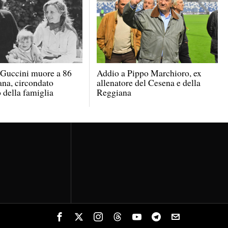
 Guccini muore a 86
Addio a Pippo Marchioro, ex
ana, circondato
allenatore del Cesena e della
o della famiglia
Reggiana