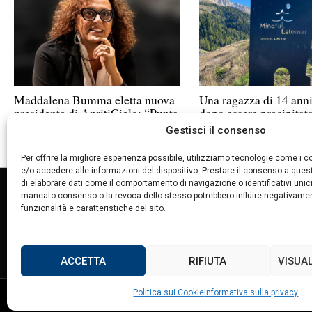
Maddalena Bumma eletta nuova
Una ragazza di 14 ann
presidente di ApritiCielo: “Punta
dopo essere precipitat
a rendere la scienza più
metri sul Latemar
Gestisci il consenso
accessibile”
Per offrire la migliore esperienza possibile, utilizziamo tecnologie come i
e/o accedere alle informazioni del dispositivo. Prestare il consenso a que
di elaborare dati come il comportamento di navigazione o identificativi unici 
NOTIZIE URGENTI
CRONACA
POLITICA
ECONOMIA
ES
mancato consenso o la revoca dello stesso potrebbero influire negativame
ANALISI E OPINIONI
SPORT
CULTURA
VIAGGI
funzionalità e caratteristiche del sito.
ACCETTA
RIFIUTA
VISUA
Politica sui Cookie
Informativa sulla privacy
©
2026
Tutti i diritti riservati.
Attuale
.