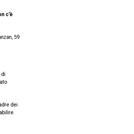
on c’è
anzan, 59
 di
tato
uadre dei
abilire.