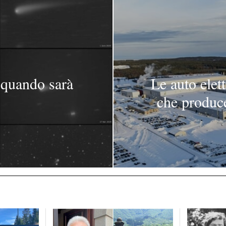
 quando sarà
Le auto elet
che produce