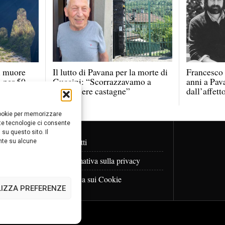
i muore
Il lutto di Pavana per la morte di
Francesco
a per 50
Guccini: “Scorrazzavamo a
anni a Pav
raccogliere castagne”
dall’affett
 cookie per memorizzare
ste tecnologie ci consente
su questo sito. Il
TERI
Contatti
nte su alcune
Informativa sulla privacy
Politica sui Cookie
LIZZA PREFERENZE