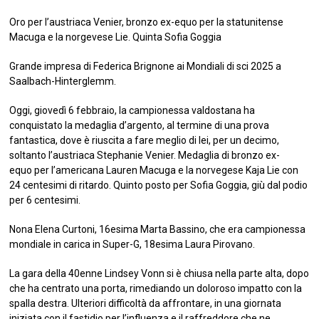
Oro per l’austriaca Venier, bronzo ex-equo per la statunitense
Macuga e la norgevese Lie. Quinta Sofia Goggia
Grande impresa di Federica Brignone ai Mondiali di sci 2025 a
Saalbach-Hinterglemm.
Oggi, giovedì 6 febbraio, la campionessa valdostana ha
conquistato la medaglia d’argento, al termine di una prova
fantastica, dove è riuscita a fare meglio di lei, per un decimo,
soltanto l’austriaca Stephanie Venier. Medaglia di bronzo ex-
equo per l’americana Lauren Macuga e la norvegese Kaja Lie con
24 centesimi di ritardo. Quinto posto per Sofia Goggia, giù dal podio
per 6 centesimi.
Nona Elena Curtoni, 16esima Marta Bassino, che era campionessa
mondiale in carica in Super-G, 18esima Laura Pirovano.
La gara della 40enne Lindsey Vonn si è chiusa nella parte alta, dopo
che ha centrato una porta, rimediando un doloroso impatto con la
spalla destra. Ulteriori difficoltà da affrontare, in una giornata
iniziata con il fastidio per l’influenza e il raffreddore che ne