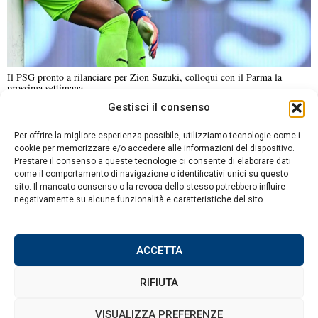
Il PSG pronto a rilanciare per Zion Suzuki, colloqui con il Parma la
prossima settimana
Gestisci il consenso
NOTIZIE URGENTI
CRONACA
POLITICA
ECONOMIA
ESTERI
Per offrire la migliore esperienza possibile, utilizziamo tecnologie come i
ANALISI E OPINIONI
SPORT
CULTURA
VIAGGI
cookie per memorizzare e/o accedere alle informazioni del dispositivo.
Prestare il consenso a queste tecnologie ci consente di elaborare dati
come il comportamento di navigazione o identificativi unici su questo
Contatti
sito. Il mancato consenso o la revoca dello stesso potrebbero influire
negativamente su alcune funzionalità e caratteristiche del sito.
Informativa sulla privacy
Politica sui Cookie
ACCETTA
RIFIUTA
©
2026
Tutti i diritti riservati.
Attuale
.
VISUALIZZA PREFERENZE