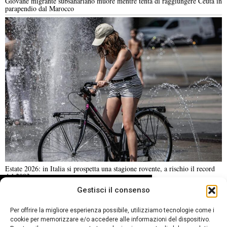
Giovane migrante subsahariano muore mentre tenta di raggiungere Ceuta in
parapendio dal Marocco
Estate 2026: in Italia si prospetta una stagione rovente, a rischio il record
del 2003
DA NON PERDERE
Gestisci il consenso
Arrestato negli Stati Uniti
NOTIZIE URGENTI
CRONACA
POLITICA
ECONOMIA
ESTERI
Zhang Zhidong, il ‘fratello
Per offrire la migliore esperienza possibile, utilizziamo tecnologie come i
ANALISI E OPINIONI
SPORT
CULTURA
VIAGGI
Wang’, leader del traffico
cookie per memorizzare e/o accedere alle informazioni del dispositivo.
di fentanyl