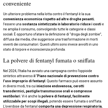
conveniente
Un ulteriore problema nella lotta contro il fentanyl è la sua
convenienza economica rispetto ad altre droghe pesanti
;
l’essere una
sostanza sintetizzata in laboratorio riduce i costi
e
ne amplia il consumo, coinvolgendo tutte le categorie e classi
sociali. È opportuno sfatare la definizione di “droga degli zombie”,
diffusa dai media, che suggerisce una trasformazione in morti
viventi dei consumatori. Questi ultimi sono invece avvolti in uno
stato di torpore e inconscienza profonda.
La polvere di fentanyl fumata o sniffata
Nel 2024, l’Italia ha avviato una campagna contro l’oppioide
sintetico attraverso
il ‘Piano nazionale di prevenzione contro
l’uso improprio di fentanyl
. Questo farmaco può essere assunto
in diversi modi, tra cui
iniezione endovenosa, cerotti
transdermici, pastiglie transmucose orali e compresse
vestibolari
. Vi è anche la
polvere di fentanyl, facilmente
utilizzabile per scopi illegali
, potendo essere fumata o sniffata.
L’overdose da fentanyl
comporta una depressione respiratoria
,