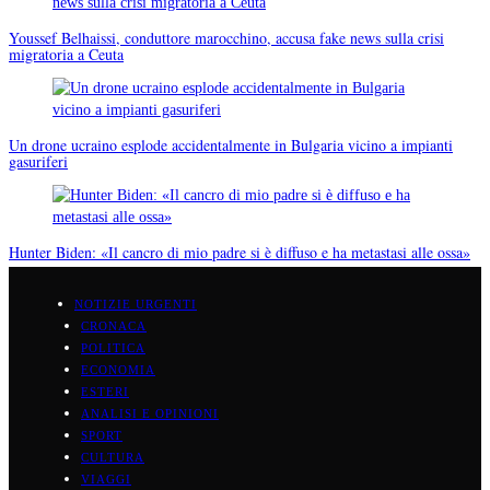
Youssef Belhaissi, conduttore marocchino, accusa fake news sulla crisi
migratoria a Ceuta
Un drone ucraino esplode accidentalmente in Bulgaria vicino a impianti
gasuriferi
Hunter Biden: «Il cancro di mio padre si è diffuso e ha metastasi alle ossa»
NOTIZIE URGENTI
CRONACA
POLITICA
ECONOMIA
ESTERI
ANALISI E OPINIONI
SPORT
CULTURA
VIAGGI