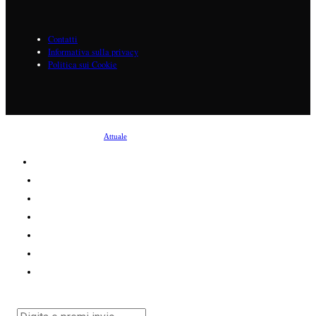
Contatti
Informativa sulla privacy
Politica sui Cookie
©
2026
Tutti i diritti riservati.
Attuale
.