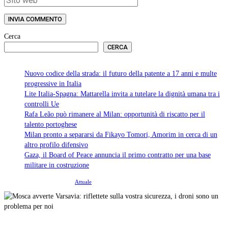
Cerca
CERCA
Nuovo codice della strada: il futuro della patente a 17 anni e multe
progressive in Italia
Lite Italia-Spagna: Mattarella invita a tutelare la dignità umana tra i
controlli Ue
Rafa Leão può rimanere al Milan: opportunità di riscatto per il
talento portoghese
Milan pronto a separarsi da Fikayo Tomori, Amorim in cerca di un
altro profilo difensivo
Gaza, il Board of Peace annuncia il primo contratto per una base
militare in costruzione
©
2026
Tutti i diritti riservati.
Attuale
.