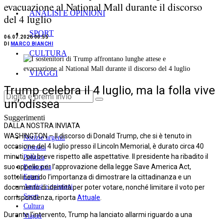
evacuazione al National Mall durante il discorso
ANALISI E OPINIONI
del 4 luglio
SPORT
06.07.2026 00:55
DI
MARCO BIANCHI
CULTURA
VIAGGI
Trump celebra il 4 luglio, ma la folla vive
un’odissea
Suggerimenti
DALLA NOSTRA INVIATA
WASHINGTON – Il discorso di Donald Trump, che si è tenuto in
Notizie urgenti
occasione del 4 luglio presso il Lincoln Memorial, è durato circa 40
Cronaca
minuti, più breve rispetto alle aspettative. Il presidente ha ribadito il
Politica
suo appello per l’approvazione della legge Save America Act,
Economia
Esteri
sottolineando l’importanza di dimostrare la cittadinanza e un
Analisi e opinioni
documento di identità per poter votare, nonché limitare il voto per
Sport
corrispondenza, riporta
Attuale
.
Cultura
Durante l’intervento, Trump ha lanciato allarmi riguardo a una
Viaggi