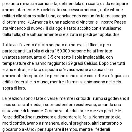
presunta minaccia comunista, definendola un «cancro» da estirpare
immediatamente. Ha celebrato i successi americani, dalle vittorie
militari allo sbarco sulla Luna, concludendo con un forte messaggio
di ottimismo: «L’America è una nazione di vincitori e il nostro Paese
sta vincendo di nuovo». Il dialogo è stato accolto con entusiasmo
dalla folla, che saltuariamente si è alzata in piedi per applaudire.
Tuttavia, l’evento è stato segnato da notevoli difficoltà per i
partecipanti. La folla di circa 150.000 persone ha affrontato
un’attesa estenuante di 3-5 ore sotto il sole implacabile, con
temperature che hanno raggiunto i 39 gradi Celsius. Dopo che tutti
erano entrati, è stata disposta un’evacuazione a causa di un
imminente temporale. Le persone sono state costrette a rifugiarsi in
edifici federali e in musei, mentre i fulmini si animavano nel cielo
sopra di loro.
Le reazioni sono state diverse; mentre i critici di Trump si godevano il
caos sui social media, i suoi sostenitori resistevano, creando una
situazione di tensione. Ci sono volute due ore e mezza perché le
forze dell’ordine riuscissero a disperdere la folla. Nonostante ciò,
molti continuavano a rimanere, alcuni preghero, altri cantarono o
giocarono a «Uno» per superare il tempo, mentre i federali