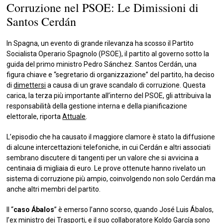
Corruzione nel PSOE: Le Dimissioni di
Santos Cerdán
In Spagna, un evento di grande rilevanza ha scosso il Partito
Socialista Operario Spagnolo (PSOE), il partito al governo sotto la
guida del primo ministro Pedro Sánchez. Santos Cerdán, una
figura chiave e “segretario di organizzazione” del partito, ha deciso
di
dimettersi
a causa di un grave scandalo di corruzione. Questa
carica, la terza più importante all’interno del PSOE, gli attribuiva la
responsabilità della gestione interna e della pianificazione
elettorale, riporta
Attuale
.
L’episodio che ha causato il maggiore clamore è stato la diffusione
di alcune intercettazioni telefoniche, in cui Cerdán e altri associati
sembrano discutere di tangenti per un valore che si avvicina a
centinaia di migliaia di euro. Le prove ottenute hanno rivelato un
sistema di corruzione più ampio, coinvolgendo non solo Cerdán ma
anche altri membri del partito.
Il “
caso Ábalos
” è emerso l’anno scorso, quando José Luis Ábalos,
l’ex ministro dei Trasporti, e il suo collaboratore Koldo García sono