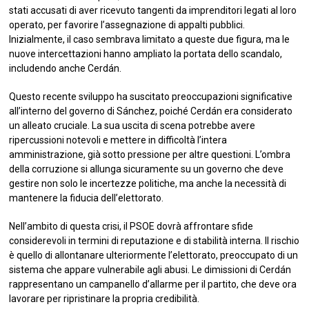
stati accusati di aver ricevuto tangenti da imprenditori legati al loro
operato, per favorire l’assegnazione di appalti pubblici.
Inizialmente, il caso sembrava limitato a queste due figura, ma le
nuove intercettazioni hanno ampliato la portata dello scandalo,
includendo anche Cerdán.
Questo recente sviluppo ha suscitato preoccupazioni significative
all’interno del governo di Sánchez, poiché Cerdán era considerato
un alleato cruciale. La sua uscita di scena potrebbe avere
ripercussioni notevoli e mettere in difficoltà l’intera
amministrazione, già sotto pressione per altre questioni. L’ombra
della corruzione si allunga sicuramente su un governo che deve
gestire non solo le incertezze politiche, ma anche la necessità di
mantenere la fiducia dell’elettorato.
Nell’ambito di questa crisi, il PSOE dovrà affrontare sfide
considerevoli in termini di reputazione e di stabilità interna. Il rischio
è quello di allontanare ulteriormente l’elettorato, preoccupato di un
sistema che appare vulnerabile agli abusi. Le dimissioni di Cerdán
rappresentano un campanello d’allarme per il partito, che deve ora
lavorare per ripristinare la propria credibilità.