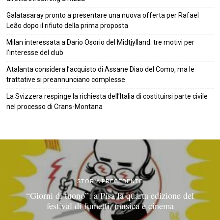
Galatasaray pronto a presentare una nuova offerta per Rafael
Leão dopo il rifiuto della prima proposta
Milan interessata a Dario Osorio del Midtjylland: tre motivi per
l’interesse del club
Atalanta considera l’acquisto di Assane Diao del Como, ma le
trattative si preannunciano complesse
La Svizzera respinge la richiesta dell’Italia di costituirsi parte civile
nel processo di Crans-Montana
©
2026
Tutti i diritti riservati.
Attuale
.
STORIA PRECEDENTE
“Giorni di tuono”: a Pisa la quarta edizione del
festival di fumetti, musica e cinema