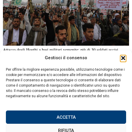
Attacco degli Houthi a basi militari yemenite: più di 30 soldati uccisi
Gestisci il consenso
NOTIZIE URGENTI
CRONACA
POLITICA
ECONOMIA
ESTERI
Per offrire la migliore esperienza possibile, utilizziamo tecnologie come i
ANALISI E OPINIONI
SPORT
CULTURA
VIAGGI
cookie per memorizzare e/o accedere alle informazioni del dispositivo.
Prestare il consenso a queste tecnologie ci consente di elaborare dati
come il comportamento di navigazione o identificativi unici su questo
Contatti
sito. Il mancato consenso o la revoca dello stesso potrebbero influire
negativamente su alcune funzionalità e caratteristiche del sito.
Informativa sulla privacy
Politica sui Cookie
ACCETTA
RIFIUTA