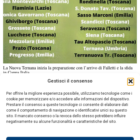
La Nuova Ternana inizia la preparazione con l’arrivo di Falletti e la sfida
in Coppa Italia
Gestisci il consenso
NOTIZIE URGENTI
CRONACA
POLITICA
ECONOMIA
ESTERI
Per offrire la migliore esperienza possibile, utilizziamo tecnologie come i
ANALISI E OPINIONI
SPORT
CULTURA
VIAGGI
cookie per memorizzare e/o accedere alle informazioni del dispositivo.
Prestare il consenso a queste tecnologie ci consente di elaborare dati
come il comportamento di navigazione o identificativi unici su questo
Contatti
sito. Il mancato consenso o la revoca dello stesso potrebbero influire
DA NON PERDERE
negativamente su alcune funzionalità e caratteristiche del sito.
Informativa sulla privacy
Ragazza ceca di 14 anni
Politica sui Cookie
muore dopo una caduta di