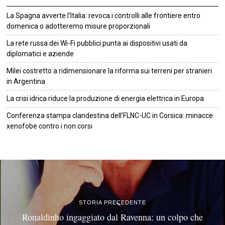
La Spagna avverte l’Italia: revoca i controlli alle frontiere entro
domenica o adotteremo misure proporzionali
La rete russa dei Wi-Fi pubblici punta ai dispositivi usati da
diplomatici e aziende
Milei costretto a ridimensionare la riforma sui terreni per stranieri
in Argentina
La crisi idrica riduce la produzione di energia elettrica in Europa
Conferenza stampa clandestina dell’FLNC-UC in Corsica: minacce
xenofobe contro i non corsi
©
2026
Tutti i diritti riservati.
Attuale
.
STORIA PRECEDENTE
Ronaldinho ingaggiato dal Ravenna: un colpo che