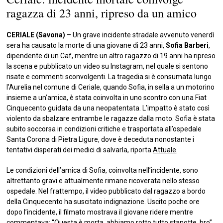
ragazza di 23 anni, ripreso da un amico
CERIALE (Savona)
– Un grave incidente stradale avvenuto venerdì
sera ha causato la morte di una giovane di 23 anni,
Sofia Barberi
,
dipendente di un Caf, mentre un altro ragazzo di 19 anni ha ripreso
la scena e pubblicato un video su Instagram, nel quale si sentono
risate e commenti sconvolgenti. La tragedia si è consumata lungo
l’Aurelia nel comune di Ceriale, quando Sofia, in sella a un motorino
insieme a un’amica, è stata coinvolta in uno scontro con una Fiat
Cinquecento guidata da una neopatentata. L’impatto è stato così
violento da sbalzare entrambe le ragazze dalla moto. Sofia è stata
subito soccorsa in condizioni critiche e trasportata all’ospedale
Santa Corona di Pietra Ligure, dove è deceduta nonostante i
tentativi disperati dei medici di salvarla, riporta
Attuale
.
Le condizioni dell’amica di Sofia, coinvolta nell’incidente, sono
altrettanto gravi e attualmente rimane ricoverata nello stesso
ospedale. Nel frattempo, il video pubblicato dal ragazzo a bordo
della Cinquecento ha suscitato indignazione. Uscito poche ore
dopo l’incidente, il filmato mostrava il giovane ridere mentre
commentava: “Questa è morta, abbiamo rotto tutto stanotte, bro”.