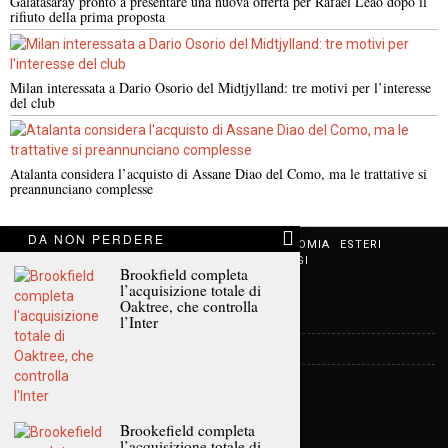
Galatasaray pronto a presentare una nuova offerta per Rafael Leão dopo il
rifiuto della prima proposta
Milan interessata a Dario Osorio del Midtjylland: tre motivi per l’interesse
del club
Atalanta considera l’acquisto di Assane Diao del Como, ma le trattative si
preannunciano complesse
DA NON PERDERE
NOTIZIE URGENTI
CRONACA
POLITICA
ECONOMIA
ESTERI
ANALISI E OPINIONI
SPORT
CULTURA
VIAGGI
Brookfield completa
l’acquisizione totale di
Oaktree, che controlla
Contatti
l’Inter
Informativa sulla privacy
Politica sui Cookie
Brookefield completa
l’acquisizione totale di