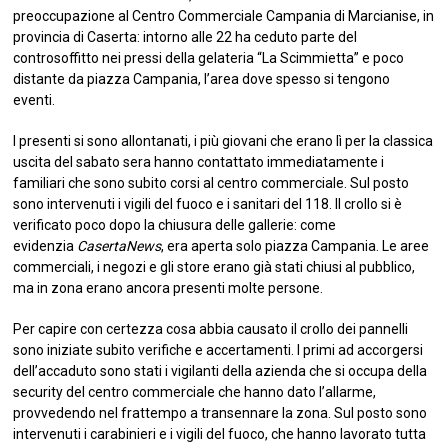
preoccupazione al Centro Commerciale Campania di Marcianise, in
provincia di Caserta: intorno alle 22 ha ceduto parte del
controsoffitto nei pressi della gelateria “La Scimmietta” e poco
distante da piazza Campania, l’area dove spesso si tengono
eventi.
I presenti si sono allontanati, i più giovani che erano lì per la classica
uscita del sabato sera hanno contattato immediatamente i
familiari che sono subito corsi al centro commerciale. Sul posto
sono intervenuti i vigili del fuoco e i sanitari del 118. Il crollo si è
verificato poco dopo la chiusura delle gallerie: come
evidenzia
CasertaNews
, era aperta solo piazza Campania. Le aree
commerciali, i negozi e gli store erano già stati chiusi al pubblico,
ma in zona erano ancora presenti molte persone.
Per capire con certezza cosa abbia causato il crollo dei pannelli
sono iniziate subito verifiche e accertamenti. I primi ad accorgersi
dell’accaduto sono stati i vigilanti della azienda che si occupa della
security del centro commerciale che hanno dato l’allarme,
provvedendo nel frattempo a transennare la zona. Sul posto sono
intervenuti i carabinieri e i vigili del fuoco, che hanno lavorato tutta