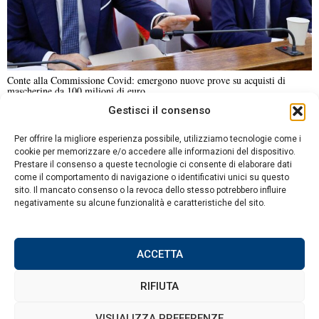
Conte alla Commissione Covid: emergono nuove prove su acquisti di
mascherine da 100 milioni di euro
Gestisci il consenso
NOTIZIE URGENTI
CRONACA
POLITICA
ECONOMIA
ESTERI
Per offrire la migliore esperienza possibile, utilizziamo tecnologie come i
ANALISI E OPINIONI
SPORT
CULTURA
VIAGGI
cookie per memorizzare e/o accedere alle informazioni del dispositivo.
Prestare il consenso a queste tecnologie ci consente di elaborare dati
come il comportamento di navigazione o identificativi unici su questo
Contatti
sito. Il mancato consenso o la revoca dello stesso potrebbero influire
negativamente su alcune funzionalità e caratteristiche del sito.
Informativa sulla privacy
Politica sui Cookie
ACCETTA
RIFIUTA
©
2026
Tutti i diritti riservati.
Attuale
.
VISUALIZZA PREFERENZE