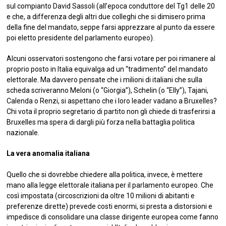
sul compianto David Sassoli (all’epoca conduttore del Tg1 delle 20
e che, a differenza degli altri due colleghi che si dimisero prima
della fine del mandato, seppe farsi apprezzare al punto da essere
poi eletto presidente del parlamento europeo).
Alcuni osservatori sostengono che farsi votare per poi rimanere al
proprio posto in Italia equivalga ad un “tradimento” del mandato
elettorale. Ma davvero pensate che i milioni di italiani che sulla
scheda scriveranno Meloni (o “Giorgia”), Schelin (o “Elly”), Tajani,
Calenda o Renzi, si aspettano che i loro leader vadano a Bruxelles?
Chi vota il proprio segretario di partito non gli chiede di trasferirsi a
Bruxelles ma spera di dargli più forza nella battaglia politica
nazionale.
La vera anomalia italiana
Quello che si dovrebbe chiedere alla politica, invece, è mettere
mano alla legge elettorale italiana per il parlamento europeo. Che
così impostata (circoscrizioni da oltre 10 milioni di abitanti e
preferenze dirette) prevede costi enormi, si presta a distorsioni e
impedisce di consolidare una classe dirigente europea come fanno