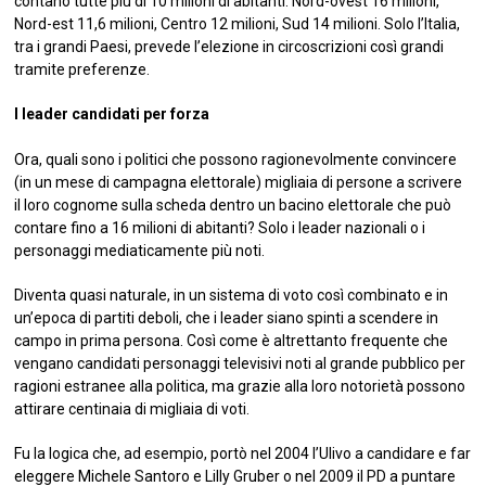
contano tutte più di 10 milioni di abitanti. Nord-ovest 16 milioni,
Nord-est 11,6 milioni, Centro 12 milioni, Sud 14 milioni. Solo l’Italia,
tra i grandi Paesi, prevede l’elezione in circoscrizioni così grandi
tramite preferenze.
I leader candidati per forza
Ora, quali sono i politici che possono ragionevolmente convincere
(in un mese di campagna elettorale) migliaia di persone a scrivere
il loro cognome sulla scheda dentro un bacino elettorale che può
contare fino a 16 milioni di abitanti? Solo i leader nazionali o i
personaggi mediaticamente più noti.
Diventa quasi naturale, in un sistema di voto così combinato e in
un’epoca di partiti deboli, che i leader siano spinti a scendere in
campo in prima persona. Così come è altrettanto frequente che
vengano candidati personaggi televisivi noti al grande pubblico per
ragioni estranee alla politica, ma grazie alla loro notorietà possono
attirare centinaia di migliaia di voti.
Fu la logica che, ad esempio, portò nel 2004 l’Ulivo a candidare e far
eleggere Michele Santoro e Lilly Gruber o nel 2009 il PD a puntare