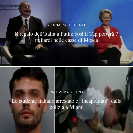
STORIA PRECEDENTE
Il regalo dell’Italia a Putin: così il Tap porterà 7
miliardi nelle casse di Mosca
PROSSIMA STORIA
Lo studente italiano arrestato e “incaprettato” dalla
polizia a Miami