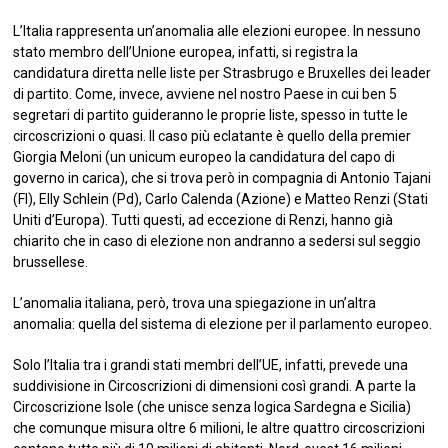
L’Italia rappresenta un’anomalia alle elezioni europee. In nessuno
stato membro dell’Unione europea, infatti, si registra la
candidatura diretta nelle liste per Strasbrugo e Bruxelles dei leader
di partito. Come, invece, avviene nel nostro Paese in cui ben 5
segretari di partito guideranno le proprie liste, spesso in tutte le
circoscrizioni o quasi. Il caso più eclatante è quello della premier
Giorgia Meloni (un unicum europeo la candidatura del capo di
governo in carica), che si trova però in compagnia di Antonio Tajani
(FI), Elly Schlein (Pd), Carlo Calenda (Azione) e Matteo Renzi (Stati
Uniti d’Europa). Tutti questi, ad eccezione di Renzi, hanno già
chiarito che in caso di elezione non andranno a sedersi sul seggio
brussellese.
L’anomalia italiana, però, trova una spiegazione in un’altra
anomalia: quella del sistema di elezione per il parlamento europeo.
Solo l’Italia tra i grandi stati membri dell’UE, infatti, prevede una
suddivisione in Circoscrizioni di dimensioni così grandi. A parte la
Circoscrizione Isole (che unisce senza logica Sardegna e Sicilia)
che comunque misura oltre 6 milioni, le altre quattro circoscrizioni