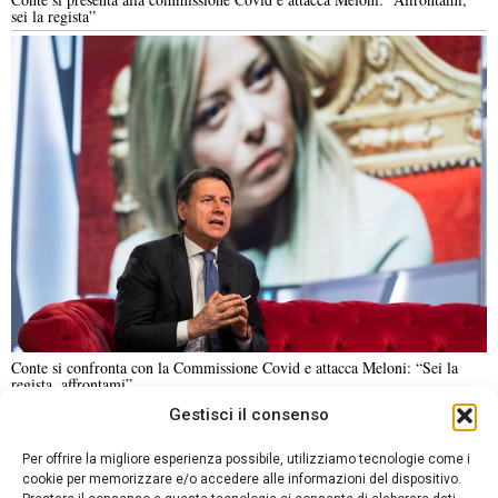
sei la regista”
Conte si confronta con la Commissione Covid e attacca Meloni: “Sei la
regista, affrontami”
Gestisci il consenso
NOTIZIE URGENTI
CRONACA
POLITICA
ECONOMIA
ESTERI
Per offrire la migliore esperienza possibile, utilizziamo tecnologie come i
ANALISI E OPINIONI
SPORT
CULTURA
VIAGGI
cookie per memorizzare e/o accedere alle informazioni del dispositivo.