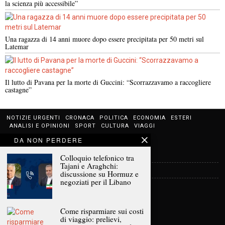
la scienza più accessibile”
Una ragazza di 14 anni muore dopo essere precipitata per 50 metri sul
Latemar
Il lutto di Pavana per la morte di Guccini: “Scorrazzavamo a raccogliere
castagne”
NOTIZIE URGENTI
CRONACA
POLITICA
ECONOMIA
ESTERI
ANALISI E OPINIONI
SPORT
CULTURA
VIAGGI
DA NON PERDERE
Contatti
Colloquio telefonico tra
Tajani e Araghchi:
Informativa sulla privacy
discussione su Hormuz e
negoziati per il Libano
Politica sui Cookie
Come risparmiare sui costi
di viaggio: prelievi,