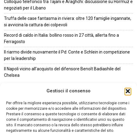
Colloquio telefonico tra Tajani e Araghchi: discussione su Hormuz e
negoziati per il Libano
Truffa delle case fantasma in riviera: oltre 120 famiglie ingannate,
si avvicina la cattura dei colpevoli
Record di caldo in Italia: bollino rosso in 27 città, allerta fino a
Ferragosto
Il riarmo divide nuovamente il Pd: Conte e Schlein in competizione
per la leadership
Il Napoli vicino all’acquisto del difensore Benoît Badiashile del
Chelsea
©
2026
Tutti i diritti riservati.
Attuale
.
Gestisci il consenso
NOTIZIE URGENTI
CRONACA
POLITICA
ECONOMIA
ESTERI
Per offrire la migliore esperienza possibile, utilizziamo tecnologie come i
ANALISI E OPINIONI
SPORT
CULTURA
VIAGGI
cookie per memorizzare e/o accedere alle informazioni del dispositivo.
Prestare il consenso a queste tecnologie ci consente di elaborare dati
come il comportamento di navigazione o identificativi unici su questo
Contatti
sito. Il mancato consenso o la revoca dello stesso potrebbero influire
negativamente su alcune funzionalità e caratteristiche del sito.
Informativa sulla privacy