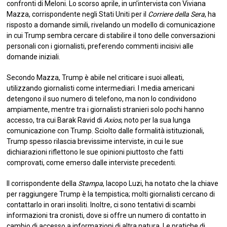
confronti di Meloni. Lo scorso aprile, in un’intervista con Viviana
Mazza, corrispondente negli Stati Uniti per il
Corriere della Sera
, ha
risposto a domande simili, rivelando un modello di comunicazione
in cui Trump sembra cercare di stabilire il tono delle conversazioni
personali con i giornalisti, preferendo commenti incisivi alle
domande iniziali.
Secondo Mazza, Trump è abile nel criticare i suoi alleati,
utilizzando giornalisti come intermediari. I media americani
detengono il suo numero di telefono, ma non lo condividono
ampiamente, mentre tra i giornalisti stranieri solo pochi hanno
accesso, tra cui Barak Ravid di
Axios
, noto per la sua lunga
comunicazione con Trump. Sciolto dalle formalità istituzionali,
Trump spesso rilascia brevissime interviste, in cui le sue
dichiarazioni riflettono le sue opinioni piuttosto che fatti
comprovati, come emerso dalle interviste precedenti.
Il corrispondente della
Stampa
, Iacopo Luzi, ha notato che la chiave
per raggiungere Trump è la tempistica; molti giornalisti cercano di
contattarlo in orari insoliti. Inoltre, ci sono tentativi di scambi
informazioni tra cronisti, dove si offre un numero di contatto in
cambio di accesso a informazioni di altra natura. Le pratiche di