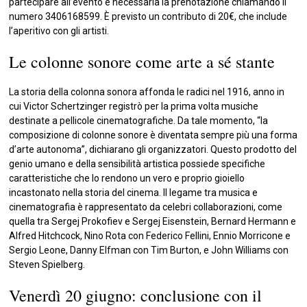
partecipare all’evento è necessaria la prenotazione chiamando il
numero 3406168599. È previsto un contributo di 20€, che include
l’aperitivo con gli artisti.
Le colonne sonore come arte a sé stante
La storia della colonna sonora affonda le radici nel 1916, anno in
cui Victor Schertzinger registrò per la prima volta musiche
destinate a pellicole cinematografiche. Da tale momento, “la
composizione di colonne sonore è diventata sempre più una forma
d’arte autonoma”, dichiarano gli organizzatori. Questo prodotto del
genio umano e della sensibilità artistica possiede specifiche
caratteristiche che lo rendono un vero e proprio gioiello
incastonato nella storia del cinema. Il legame tra musica e
cinematografia è rappresentato da celebri collaborazioni, come
quella tra Sergej Prokofiev e Sergej Eisenstein, Bernard Hermann e
Alfred Hitchcock, Nino Rota con Federico Fellini, Ennio Morricone e
Sergio Leone, Danny Elfman con Tim Burton, e John Williams con
Steven Spielberg.
Venerdì 20 giugno: conclusione con il