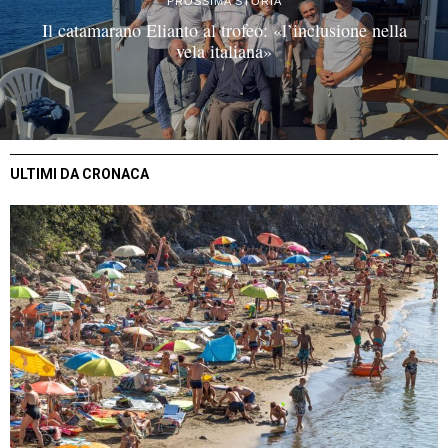
PROSSIMA STORIA
Il catamarano Elianto al trofeo: «l’inclusione nella
vela italiana»
ULTIMI DA CRONACA