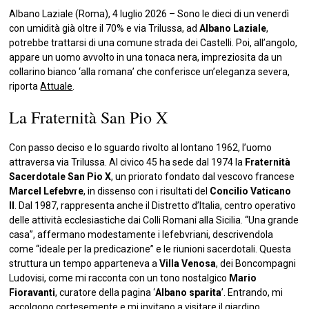
Albano Laziale (Roma), 4 luglio 2026 – Sono le dieci di un venerdì
con umidità già oltre il 70% e via Trilussa, ad
Albano Laziale
,
potrebbe trattarsi di una comune strada dei Castelli. Poi, all’angolo,
appare un uomo avvolto in una tonaca nera, impreziosita da un
collarino bianco ‘alla romana’ che conferisce un’eleganza severa,
riporta
Attuale
.
La Fraternità San Pio X
Con passo deciso e lo sguardo rivolto al lontano 1962, l’uomo
attraversa via Trilussa. Al civico 45 ha sede dal 1974 la
Fraternità
Sacerdotale San Pio X
, un priorato fondato dal vescovo francese
Marcel Lefebvre
, in dissenso con i risultati del
Concilio Vaticano
II
. Dal 1987, rappresenta anche il Distretto d’Italia, centro operativo
delle attività ecclesiastiche dai Colli Romani alla Sicilia. “Una grande
casa”, affermano modestamente i lefebvriani, descrivendola
come “ideale per la predicazione” e le riunioni sacerdotali. Questa
struttura un tempo apparteneva a
Villa Venosa
, dei Boncompagni
Ludovisi, come mi racconta con un tono nostalgico
Mario
Fioravanti
, curatore della pagina ‘
Albano sparita
’. Entrando, mi
accolgono cortesemente e mi invitano a visitare il giardino,