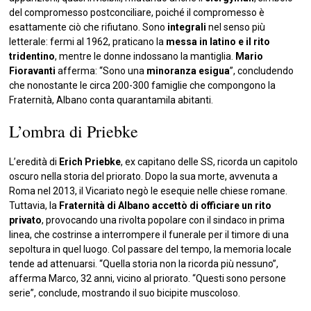
del compromesso postconciliare, poiché il compromesso è
esattamente ciò che rifiutano. Sono
integrali
nel senso più
letterale: fermi al 1962, praticano la
messa in latino e il rito
tridentino
, mentre le donne indossano la mantiglia.
Mario
Fioravanti
afferma: “Sono una
minoranza esigua
”, concludendo
che nonostante le circa 200-300 famiglie che compongono la
Fraternità, Albano conta quarantamila abitanti.
L’ombra di Priebke
L’eredità di
Erich Priebke
, ex capitano delle SS, ricorda un capitolo
oscuro nella storia del priorato. Dopo la sua morte, avvenuta a
Roma nel 2013, il Vicariato negò le esequie nelle chiese romane.
Tuttavia, la
Fraternità di Albano accettò di officiare un rito
privato
, provocando una rivolta popolare con il sindaco in prima
linea, che costrinse a interrompere il funerale per il timore di una
sepoltura in quel luogo. Col passare del tempo, la memoria locale
tende ad attenuarsi. “Quella storia non la ricorda più nessuno”,
afferma Marco, 32 anni, vicino al priorato. “Questi sono persone
serie”, conclude, mostrando il suo bicipite muscoloso.