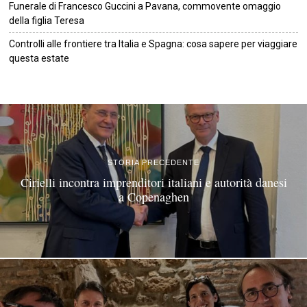
Funerale di Francesco Guccini a Pavana, commovente omaggio
della figlia Teresa
Controlli alle frontiere tra Italia e Spagna: cosa sapere per viaggiare
questa estate
©
2026
Tutti i diritti riservati.
Attuale
.
STORIA PRECEDENTE
Cirielli incontra imprenditori italiani e autorità danesi
a Copenaghen