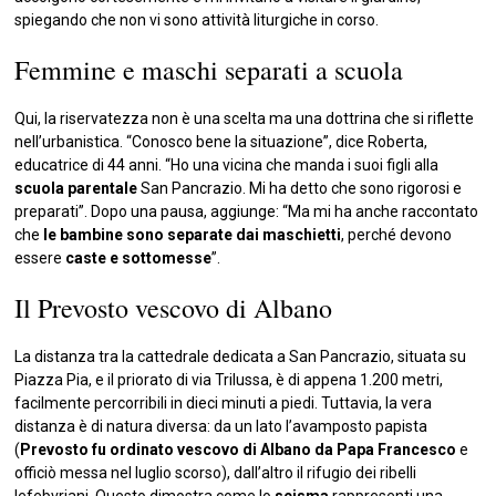
spiegando che non vi sono attività liturgiche in corso.
Femmine e maschi separati a scuola
Qui, la riservatezza non è una scelta ma una dottrina che si riflette
nell’urbanistica. “Conosco bene la situazione”, dice Roberta,
educatrice di 44 anni. “Ho una vicina che manda i suoi figli alla
scuola parentale
San Pancrazio. Mi ha detto che sono rigorosi e
preparati”. Dopo una pausa, aggiunge: “Ma mi ha anche raccontato
che
le bambine sono separate dai maschietti
, perché devono
essere
caste e sottomesse
”.
Il Prevosto vescovo di Albano
La distanza tra la cattedrale dedicata a San Pancrazio, situata su
Piazza Pia, e il priorato di via Trilussa, è di appena 1.200 metri,
facilmente percorribili in dieci minuti a piedi. Tuttavia, la vera
distanza è di natura diversa: da un lato l’avamposto papista
(
Prevosto fu ordinato vescovo di Albano da Papa Francesco
e
officiò messa nel luglio scorso), dall’altro il rifugio dei ribelli
lefebvriani. Questo dimostra come lo
scisma
rappresenti una