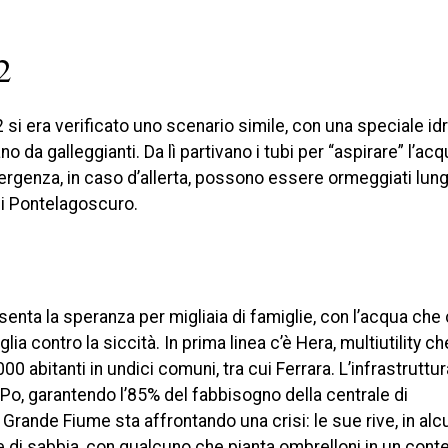
2
 si era verificato uno scenario simile, con una speciale id
da galleggianti. Da lì partivano i tubi per “aspirare” l’acq
mergenza, in caso d’allerta, possono essere ormeggiati lungo
di Pontelagoscuro.
enta la speranza per migliaia di famiglie, con l’acqua che 
aglia contro la siccità. In prima linea c’è Hera, multiutility 
 abitanti in undici comuni, tra cui Ferrara. L’infrastruttur
o, garantendo l’85% del fabbisogno della centrale di
 Grande Fiume sta affrontando una crisi: le sue rive, in alcu
 di sabbia, con qualcuno che pianta ombrelloni in un cont