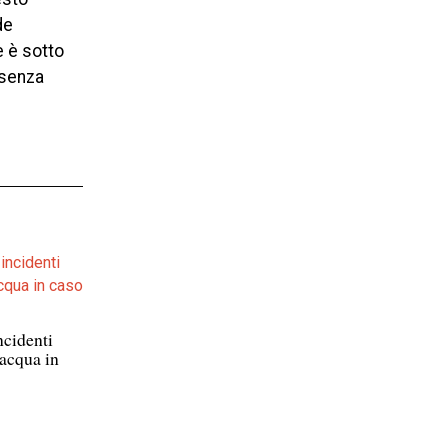
de
e è sotto
 senza
ncidenti
 acqua in