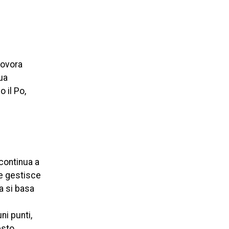
rovora
ua
 il Po,
continua a
che gestisce
a si basa
ni punti,
esto