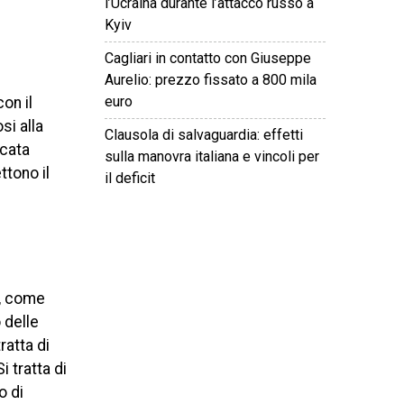
l’Ucraina durante l’attacco russo a
Kyiv
Cagliari in contatto con Giuseppe
Aurelio: prezzo fissato a 800 mila
euro
on il
si alla
Clausola di salvaguardia: effetti
ocata
sulla manovra italiana e vincoli per
ttono il
il deficit
©
2026
Tutti i diritti riservati.
Attuale
.
o, come
 delle
ratta di
i tratta di
o di