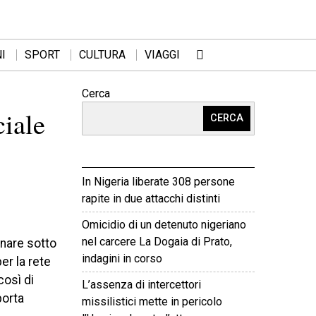
I
SPORT
CULTURA
VIAGGI
Cerca
ciale
CERCA
In Nigeria liberate 308 persone
rapite in due attacchi distinti
Omicidio di un detenuto nigeriano
nel carcere La Dogaia di Prato,
onare sotto
indagini in corso
er la rete
così di
L’assenza di intercettori
porta
missilistici mette in pericolo