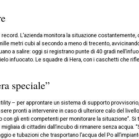
re
i record. L’azienda monitora la situazione costantemente, c
lle metri cubi al secondo a meno di trecento, avvicinando
uano a salire: oggi si registrano punte di 40 gradi nell’infu
elo infuocato. Le squadre di Hera, con i caschetti che rifle
era speciale”
tility – per approntare un sistema di supporto provvisori
re pronti a intervenire in caso di ulteriore calo del livello
 con gli enti competenti per monitorare la situazione”. Si t
migliaia di cittadini dall’incubo di rimanere senza acqua. “S
ggio e tubazioni che trasportano l’acqua del Po all’impiant