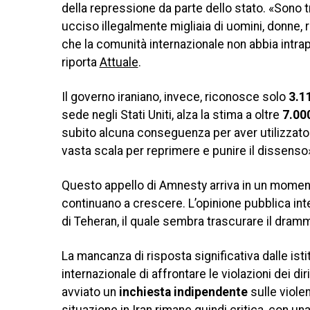
della repressione da parte dello stato. «Sono 
ucciso illegalmente migliaia di uomini, donne, ra
che la comunità internazionale non abbia intra
riporta
Attuale
.
Il governo iraniano, invece, riconosce solo
3.1
sede negli Stati Uniti, alza la stima a oltre
7.00
subito alcuna conseguenza per aver utilizzato 
vasta scala per reprimere e punire il dissenso
Questo appello di Amnesty arriva in un momento c
continuano a crescere. L’opinione pubblica int
di Teheran, il quale sembra trascurare il dramm
La mancanza di risposta significativa dalle isti
internazionale di affrontare le violazioni dei 
avviato un
inchiesta indipendente
sulle viole