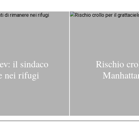
ev: il sindaco
Rischio crol
e nei rifugi
Manhattan