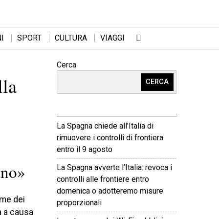
I
SPORT
CULTURA
VIAGGI
Cerca
lla
CERCA
La Spagna chiede all’Italia di
rimuovere i controlli di frontiera
entro il 9 agosto
ano»
La Spagna avverte l’Italia: revoca i
controlli alle frontiere entro
domenica o adotteremo misure
ime dei
proporzionali
a a causa