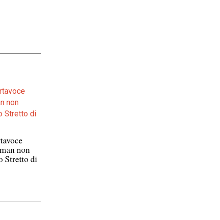
rtavoce
’Oman non
o Stretto di