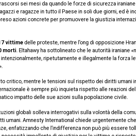
trascorsi sei mesi da quando le forze di sicurezza iranian
gazzi e ragazze in tutto il Paese in soli due giorni, ed è in
preso azioni concrete per promuovere la giustizia internazi
17 vittime
delle proteste, mentre l’ong di opposizione Hran
0 morti
. Eltahawy ha sottolineato che le autorità iraniane 
intenzionalmente, ripetutamente e illegalmente la forza le
».
ritico, mentre le tensioni sul rispetto dei diritti umani in
ernazionale è sempre più inquieta rispetto alle reazioni de
atico impatto delle sue azioni sulla popolazione civile.
tuzioni globali solleva interrogativi sulla volontà della com
diritti umani. Amnesty International chiede urgentemente ch
nze, enfatizzando che l’indifferenza non può più essere toll