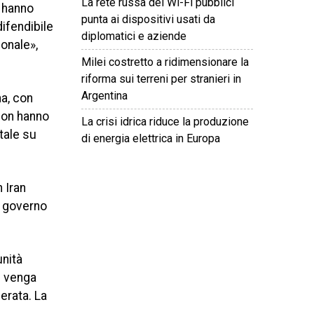
La rete russa dei Wi-Fi pubblici
e hanno
punta ai dispositivi usati da
difendibile
diplomatici e aziende
onale»,
Milei costretto a ridimensionare la
riforma sui terreni per stranieri in
Argentina
a, con
«non hanno
La crisi idrica riduce la produzione
tale su
di energia elettrica in Europa
©
2026
Tutti i diritti riservati.
Attuale
.
 Iran
l governo
unità
e venga
erata. La