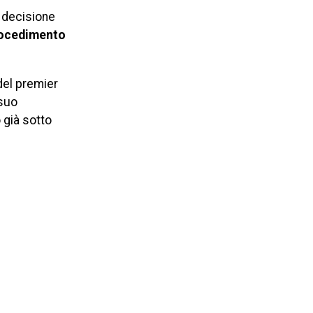
 decisione
ocedimento
del premier
 suo
 già sotto