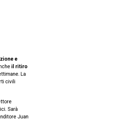
uzione e
anche
il ritiro
ettimane. La
 civili
ettore
ici. Sarà
renditore Juan