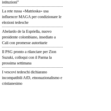
istituzioni”
La rete russa «Matrioska» usa
influencer MAGA per condizionare le
elezioni tedesche
Abelardo de la Espriella, nuovo
presidente colombiano, insediato a
Cali con promesse autoritarie
Il PSG pronto a rilanciare per Zion
Suzuki, colloqui con il Parma la
prossima settimana
I vescovi tedeschi dichiarano
incompatibili AfD, etnonazionalismo e
cristianesimo
©
2026
Tutti i diritti riservati.
Attuale
.