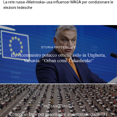
La rete russa «Matrioska» usa influencer MAGA per condizionare le
elezioni tedesche
©
2026
Tutti i diritti riservati.
Attuale
.
STORIA PRECEDENTE
Ex viceministro polacco ottiene asilo in Ungheria,
Varsavia: “Orban come Lukashenko”
PROSSIMA STORIA
Concorso Inps per psicologi e assistenti sociali: 781