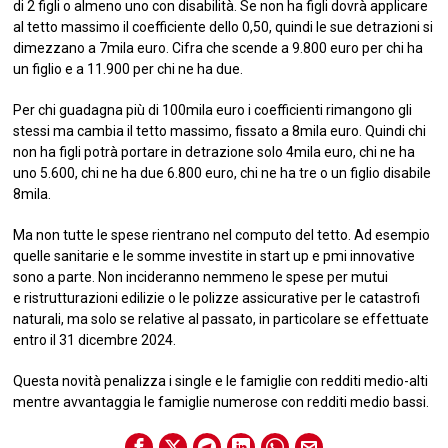
di 2 figli o almeno uno con disabilità. Se non ha figli dovrà applicare
al tetto massimo il coefficiente dello 0,50, quindi le sue detrazioni si
dimezzano a 7mila euro. Cifra che scende a 9.800 euro per chi ha
un figlio e a 11.900 per chi ne ha due.
Per chi guadagna più di 100mila euro i coefficienti rimangono gli
stessi ma cambia il tetto massimo, fissato a 8mila euro. Quindi chi
non ha figli potrà portare in detrazione solo 4mila euro, chi ne ha
uno 5.600, chi ne ha due 6.800 euro, chi ne ha tre o un figlio disabile
8mila.
Ma non tutte le spese rientrano nel computo del tetto. Ad esempio
quelle sanitarie e le somme investite in start up e pmi innovative
sono a parte. Non incideranno nemmeno le spese per mutui
e ristrutturazioni edilizie o le polizze assicurative per le catastrofi
naturali, ma solo se relative al passato, in particolare se effettuate
entro il 31 dicembre 2024.
Questa novità penalizza i single e le famiglie con redditi medio-alti
mentre avvantaggia le famiglie numerose con redditi medio bassi.