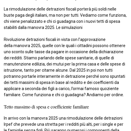
La rimodulazione delle detrazioni fiscali porterà più soldi nelle
buste paga degli italiani, ma non per tutti. Vediamo come funziona,
chi viene penalizzato e chi ci guadagna con i nuovi tetti di spesa
stabiliti dalla manovra 2025. Le simulazioni
Rivoluzione detrazioni fiscali in vista con l’approvazione
della manovra 2025, quelle con le quali i cittadini possono ottenere
uno sconto sulle tasse da pagare in occasione della dichiarazione
dei redditi. Stiamo parlando delle spese sanitarie, di quelle di
manutenzione edilizia, dei mutui per la prima casa e delle spese di
istruzione, tanto per citarne alcune. Dal 2025 in poi non tutti
potranno portarle interamente in detrazione perché sono spuntati
dei tetti massimi di spesa in base al reddito e dei coefficienti da
applicare a seconda dei figli a carico, l’ormai famoso quoziente
familiare. Come funziona e chi ci guadagna? Andiamo per ordine.
Tetto massimo di spesa e coefficiente familiare
In arrivo con la manovra 2025 una rimodulazione delle detrazioni
Irpef che prevede una stretta per i redditi più alti, per i single e per
le famiglie senza figli. Più saranno numerosi i componenti della