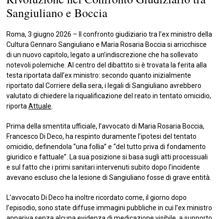
Sangiuliano e Boccia
Roma, 3 giugno 2026 – Il confronto giudiziario tra l’ex ministro della
Cultura Gennaro Sangiuliano e Maria Rosaria Boccia si arricchisce
di un nuovo capitolo, legato a un’indiscrezione che ha sollevato
notevoli polemiche. Al centro del dibattito si è trovata la ferita alla
testa riportata dall’ex ministro: secondo quanto inizialmente
riportato dal Corriere della sera, i legali di Sangiuliano avrebbero
valutato di chiedere la riqualificazione del reato in tentato omicidio,
riporta
Attuale
.
Prima della smentita ufficiale, l’avvocato di Maria Rosaria Boccia,
Francesco Di Deco, ha respinto duramente l’ipotesi del tentato
omicidio, definendola “una follia” e “del tutto priva di fondamento
giuridico e fattuale”. La sua posizione si basa sugli atti processuali
e sul fatto che i primi sanitari intervenuti subito dopo l’incidente
avevano escluso che la lesione di Sangiuliano fosse di grave entità.
L’avvocato Di Deco ha inoltre ricordato come, il giorno dopo
l’episodio, sono state diffuse immagini pubbliche in cui l’ex ministro
appariva senza alcuna evidenza di medicazione visibile, a supporto