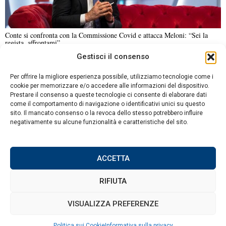
Conte si confronta con la Commissione Covid e attacca Meloni: “Sei la
regista, affrontami”
Gestisci il consenso
NOTIZIE URGENTI
CRONACA
POLITICA
ECONOMIA
ESTERI
Per offrire la migliore esperienza possibile, utilizziamo tecnologie come i
ANALISI E OPINIONI
SPORT
CULTURA
VIAGGI
cookie per memorizzare e/o accedere alle informazioni del dispositivo.
Prestare il consenso a queste tecnologie ci consente di elaborare dati
come il comportamento di navigazione o identificativi unici su questo
Contatti
sito. Il mancato consenso o la revoca dello stesso potrebbero influire
DA NON PERDERE
negativamente su alcune funzionalità e caratteristiche del sito.
Informativa sulla privacy
Pirondini (M5s) critica la
Politica sui Cookie
legge elettorale: “C’è una
fretta sospetta al Senato”
ACCETTA
RIFIUTA
Meloni risponde a
Roggero su Instagram:
©
2026
Tutti i diritti riservati.
Attuale
.
VISUALIZZA PREFERENZE
“Chi commette reati non
può chiedere risarcimenti”
Politica sui Cookie
Informativa sulla privacy