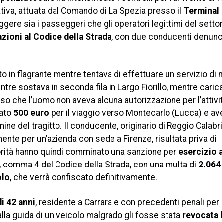
ziativa, attuata dal Comando di La Spezia presso il
Terminal
ggere sia i passeggeri che gli operatori legittimi del setto
lazioni al Codice della Strada
, con due conducenti denunci
o in flagrante mentre tentava di effettuare un servizio di 
ntre sostava in seconda fila in Largo Fiorillo, mentre cari
so che l’uomo non aveva alcuna autorizzazione per l’attivit
gato
500 euro
per il viaggio verso Montecarlo (Lucca) e a
mine del tragitto. Il conducente, originario di Reggio Calabr
ente per un’azienda con sede a Firenze, risultata priva di
utorità hanno quindi comminato una sanzione per
esercizio 
 85, comma 4 del Codice della Strada, con una multa di
2.064
olo
, che verrà confiscato definitivamente.
i 42 anni
, residente a Carrara e con precedenti penali per 
alla guida di un veicolo malgrado gli fosse stata
revocata 