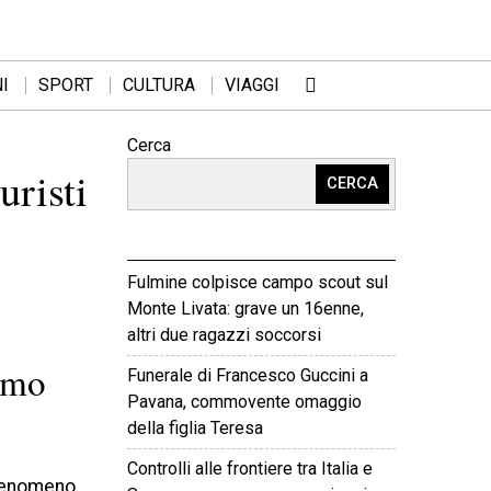
I
SPORT
CULTURA
VIAGGI
Cerca
uristi
CERCA
Fulmine colpisce campo scout sul
Monte Livata: grave un 16enne,
altri due ragazzi soccorsi
ismo
Funerale di Francesco Guccini a
Pavana, commovente omaggio
della figlia Teresa
Controlli alle frontiere tra Italia e
l fenomeno