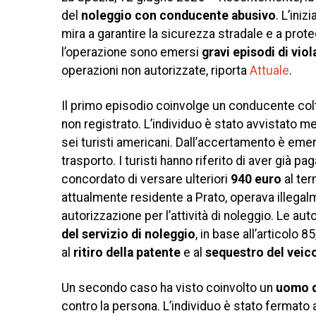
del
noleggio con conducente abusivo
. L’ini
mira a garantire la sicurezza stradale e a prote
l’operazione sono emersi
gravi episodi di vio
operazioni non autorizzate, riporta
Attuale
.
Il primo episodio coinvolge un conducente colt
non registrato. L’individuo è stato avvistato me
sei turisti americani. Dall’accertamento è emer
trasporto. I turisti hanno riferito di aver già pa
concordato di versare ulteriori
940 euro
al ter
attualmente residente a Prato, operava illegalm
autorizzazione per l’attività di noleggio. Le a
del servizio di noleggio
, in base all’articolo
al
ritiro della patente
e al
sequestro del veic
Un secondo caso ha visto coinvolto un
uomo d
contro la persona. L’individuo è stato fermato 