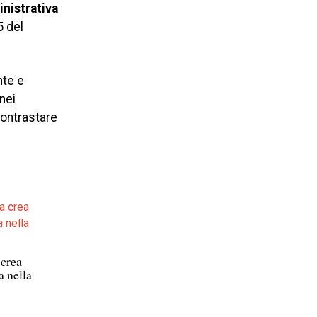
nistrativa
5 del
nte e
nei
contrastare
 crea
a nella