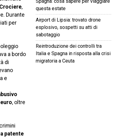
Spagna: cosa sapere per viaggiare
 Crociere
,
questa estate
re. Durante
Airport di Lipsia: trovato drone
ati per
esplosivo, sospetti su atti di
sabotaggio
Reintroduzione dei controlli tra
noleggio
Italia e Spagna in risposta alla crisi
cava a bordo
migratoria a Ceuta
à di
vevano
ia e
©
2026
Tutti i diritti riservati.
Attuale
.
abusivo
 euro
, oltre
crimini
la patente