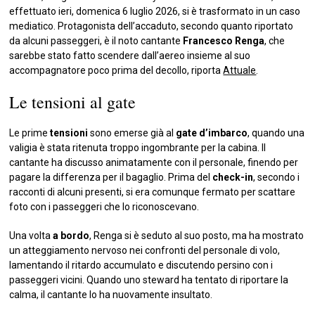
effettuato ieri, domenica 6 luglio 2026, si è trasformato in un caso
mediatico. Protagonista dell’accaduto, secondo quanto riportato
da alcuni passeggeri, è il noto cantante
Francesco Renga
, che
sarebbe stato fatto scendere dall’aereo insieme al suo
accompagnatore poco prima del decollo, riporta
Attuale
.
Le tensioni al gate
Le prime
tensioni
sono emerse già al
gate d’imbarco
, quando una
valigia è stata ritenuta troppo ingombrante per la cabina. Il
cantante ha discusso animatamente con il personale, finendo per
pagare la differenza per il bagaglio. Prima del
check-in
, secondo i
racconti di alcuni presenti, si era comunque fermato per scattare
foto con i passeggeri che lo riconoscevano.
Una volta
a bordo
, Renga si è seduto al suo posto, ma ha mostrato
un atteggiamento nervoso nei confronti del personale di volo,
lamentando il ritardo accumulato e discutendo persino con i
passeggeri vicini. Quando uno steward ha tentato di riportare la
calma, il cantante lo ha nuovamente insultato.