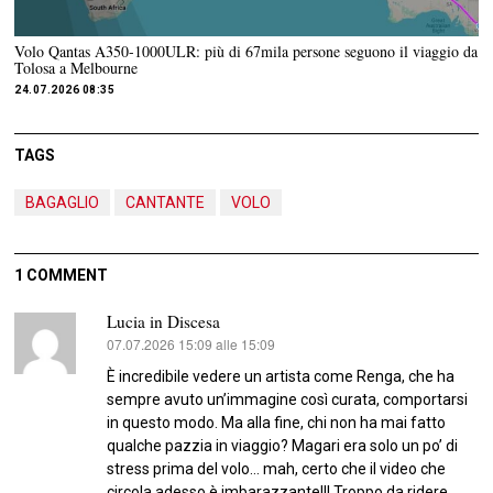
Volo Qantas A350-1000ULR: più di 67mila persone seguono il viaggio da
Tolosa a Melbourne
24.07.2026 08:35
TAGS
BAGAGLIO
CANTANTE
VOLO
1 COMMENT
Lucia in Discesa
07.07.2026 15:09 alle 15:09
ha
detto:
È incredibile vedere un artista come Renga, che ha
sempre avuto un’immagine così curata, comportarsi
in questo modo. Ma alla fine, chi non ha mai fatto
qualche pazzia in viaggio? Magari era solo un po’ di
stress prima del volo… mah, certo che il video che
circola adesso è imbarazzante!!! Troppo da ridere.