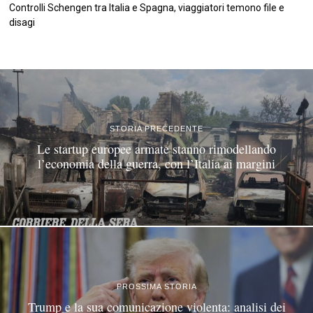
Controlli Schengen tra Italia e Spagna, viaggiatori temono file e
disagi
©
2026
Tutti i diritti riservati.
Attuale
.
STORIA PRECEDENTE
Le startup europee armate stanno rimodellando
l’economia della guerra, con l’Italia ai margini
PROSSIMA STORIA
Trump e la sua comunicazione violenta: analisi dei