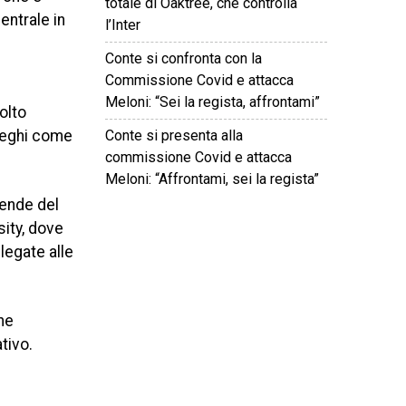
totale di Oaktree, che controlla
entrale in
l’Inter
Conte si confronta con la
Commissione Covid e attacca
Meloni: “Sei la regista, affrontami”
volto
Conte si presenta alla
lleghi come
commissione Covid e attacca
Meloni: “Affrontami, sei la regista”
iende del
sity, dove
©
2026
Tutti i diritti riservati.
Attuale
.
legate alle
he
tivo.