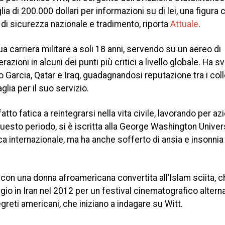
ia di 200.000 dollari per informazioni su di lei, una figura c
di sicurezza nazionale e tradimento, riporta
Attuale
.
sua carriera militare a soli 18 anni, servendo su un aereo di
razioni in alcuni dei punti più critici a livello globale. Ha s
o Garcia, Qatar e Iraq, guadagnandosi reputazione tra i co
ia per il suo servizio.
atto fatica a reintegrarsi nella vita civile, lavorando per az
questo periodo, si è iscritta alla George Washington Univer
a internazionale, ma ha anche sofferto di ansia e insonnia 
i con una donna afroamericana convertita all’Islam sciita, c
gio in Iran nel 2012 per un festival cinematografico alterna
egreti americani, che iniziano a indagare su Witt.