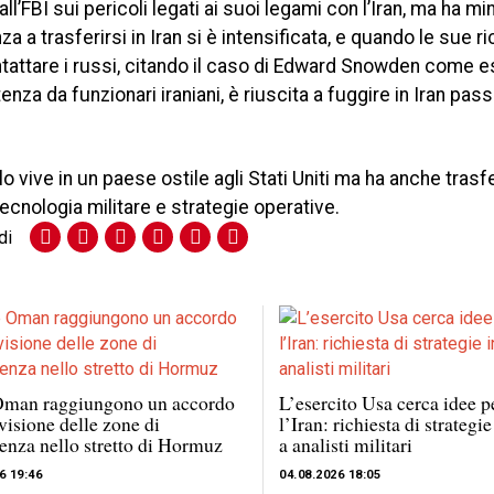
dall’FBI sui pericoli legati ai suoi legami con l’Iran, ma ha mi
za a trasferirsi in Iran si è intensificata, e quando le sue r
ntattare i russi, citando il caso di Edward Snowden come 
nza da funzionari iraniani, è riuscita a fuggire in Iran pas
o vive in un paese ostile agli Stati Uniti ma ha anche trasf
ecnologia militare e strategie operative.
di
 Oman raggiungono un accordo
L’esercito Usa cerca idee p
ivisione delle zone di
l’Iran: richiesta di strategi
nza nello stretto di Hormuz
a analisti militari
6 19:46
04.08.2026 18:05