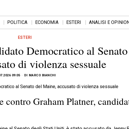
POLITICA
ECONOMIA
ESTERI
ANALISI E OPINION
ESTERI
idato Democratico al Senato
ato di violenza sessuale
07.2026 09:05
DI
MARCO BIANCHI
e contro Graham Platner, candidat
e al Senato degli Stati Uniti, è stato accusato da Jenny R