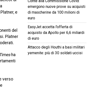
Conte alla Commissione Covid:
ha
emergono nuove prove su acquisti
Platner, e
di mascherine da 100 milioni di
euro
EasyJet accetta l’offerta di
onenti del
acquisto da Apollo per 6,6 miliardi
si. Platner
di euro
oderati.
Attacco degli Houthi a basi militari
yemenite: più di 30 soldati uccisi
Times
ha
ortamenti
©
2026
Tutti i diritti riservati.
Attuale
.
ve verso
 e