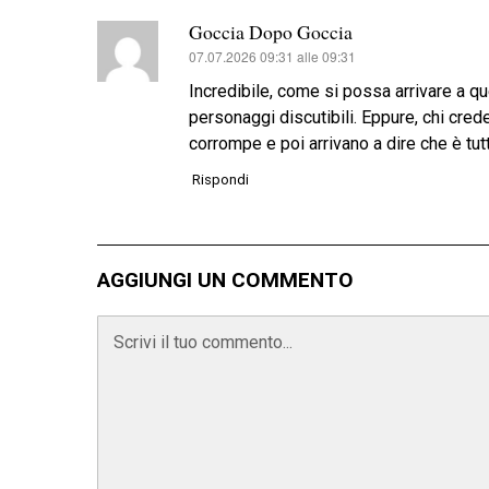
Goccia Dopo Goccia
07.07.2026 09:31 alle 09:31
ha
detto:
Incredibile, come si possa arrivare a qu
personaggi discutibili. Eppure, chi crede
corrompe e poi arrivano a dire che è tu
Rispondi
AGGIUNGI UN COMMENTO