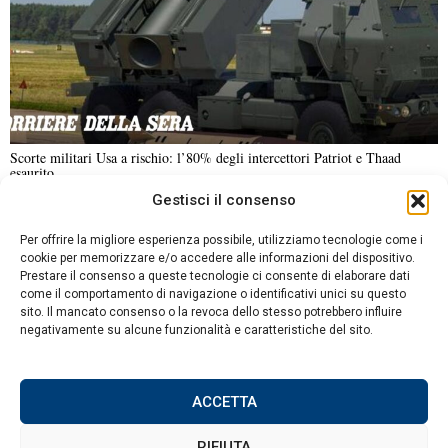
Scorte militari Usa a rischio: l’80% degli intercettori Patriot e Thaad
esaurito
Gestisci il consenso
NOTIZIE URGENTI
CRONACA
POLITICA
ECONOMIA
ESTERI
Per offrire la migliore esperienza possibile, utilizziamo tecnologie come i
ANALISI E OPINIONI
SPORT
CULTURA
VIAGGI
cookie per memorizzare e/o accedere alle informazioni del dispositivo.
Prestare il consenso a queste tecnologie ci consente di elaborare dati
come il comportamento di navigazione o identificativi unici su questo
Contatti
sito. Il mancato consenso o la revoca dello stesso potrebbero influire
DA NON PERDERE
negativamente su alcune funzionalità e caratteristiche del sito.
Informativa sulla privacy
La principessa Kate e la
Politica sui Cookie
famiglia reale ai Giochi
del Commonwealth a
ACCETTA
Glasgow
RIFIUTA