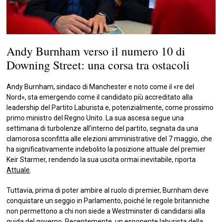
Andy Burnham verso il numero 10 di
Downing Street: una corsa tra ostacoli
Andy Burnham, sindaco di Manchester e noto come il «re del
Nord», sta emergendo come il candidato più accreditato alla
leadership del Partito Laburista e, potenzialmente, come prossimo
primo ministro del Regno Unito. La sua ascesa segue una
settimana di turbolenze all’interno del partito, segnata da una
clamorosa sconfitta alle elezioni amministrative del 7 maggio, che
ha significativamente indebolito la posizione attuale del premier
Keir Starmer, rendendo la sua uscita ormai inevitabile, riporta
Attuale
.
Tuttavia, prima di poter ambire al ruolo di premier, Burnham deve
conquistare un seggio in Parlamento, poiché le regole britanniche
non permettono a chi non siede a Westminster di candidarsi alla
guida del governo. Recentemente, un esponente laburista della