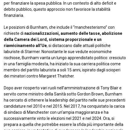
per finanziare la spesa pubblica. In un contesto di alto deficit e
debito pubblico, questo approccio non favorisce la stabilità
finanziaria.
Le posizioni di Burnham, che include il “manchesterismo” con
richieste di
nazionalizzazioni, aumento delle tasse, abolizione
della Camera dei Lord, sistema proporzionale e un
riavvicinamento all’Ue
, si distaccano dalle attuali politiche
laburiste di Starmer. Nonostante le sue vedute economiche
rischiose, Burnham vanta un lungo apprendistato politico: cresciuto
in una famiglia modesta, ha iniziato la sua carriera politica come
membro del partito laburista a soli 15 anni, ispirato dagli scioperi
dei minatori contro Margaret Thatcher.
Dopo aver ricoperto vari ruoli nell’amministrazione di Tony Blair e
servito come ministro della Sanità sotto Gordon Brown, Burnham
ha cercato di ottenere la leadership del partito nelle sue precedenti
candidature nel 2010 e nel 2015. Nel 2017, ha conquistato la carica
di sindaco di Manchester con un’ampia maggioranza e ha
successivamente vinto le elezioni nel 2021 e nel 2024. Ora, si
prepara a quella che potrebbe essere la sfida più importante della