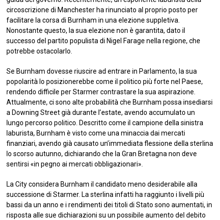
circoscrizione di Manchester ha rinunciato al proprio posto per
facilitare la corsa di Burnham in una elezione suppletiva.
Nonostante questo, la sua elezione non è garantita, dato il
successo del partito populista di Nigel Farage nella regione, che
potrebbe ostacolarlo.
Se Burnham dovesse riuscire ad entrare in Parlamento, la sua
popolarità lo posizionerebbe come il politico più forte nel Paese,
rendendo difficile per Starmer contrastare la sua aspirazione.
Attualmente, ci sono alte probabilità che Burnham possa insediarsi
a Downing Street già durante l’estate, avendo accumulato un
lungo percorso politico. Descritto come il campione della sinistra
laburista, Burnham è visto come una minaccia dai mercati
finanziari, avendo già causato un’immediata flessione della sterlina
lo scorso autunno, dichiarando che la Gran Bretagna non deve
sentirsi «in pegno ai mercati obbligazionari».
La City considera Burnham il candidato meno desiderabile alla
successione di Starmer. La sterlina infatti ha raggiunto i livelli più
bassi da un anno e i rendimenti dei titoli di Stato sono aumentati, in
risposta alle sue dichiarazioni su un possibile aumento del debito