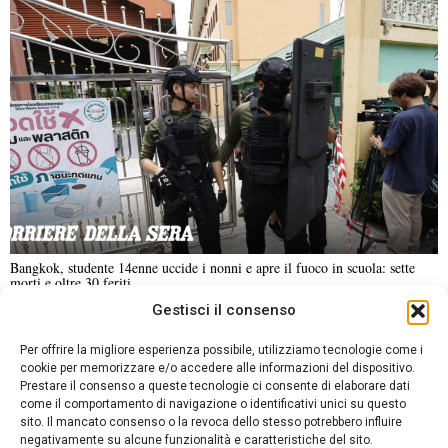
Bangkok, studente 14enne uccide i nonni e apre il fuoco in scuola: sette
morti e oltre 30 feriti
Gestisci il consenso
NOTIZIE URGENTI
CRONACA
POLITICA
ECONOMIA
ESTERI
Per offrire la migliore esperienza possibile, utilizziamo tecnologie come i
ANALISI E OPINIONI
SPORT
CULTURA
VIAGGI
cookie per memorizzare e/o accedere alle informazioni del dispositivo.
Prestare il consenso a queste tecnologie ci consente di elaborare dati
come il comportamento di navigazione o identificativi unici su questo
Contatti
sito. Il mancato consenso o la revoca dello stesso potrebbero influire
DA NON PERDERE
negativamente su alcune funzionalità e caratteristiche del sito.
Informativa sulla privacy