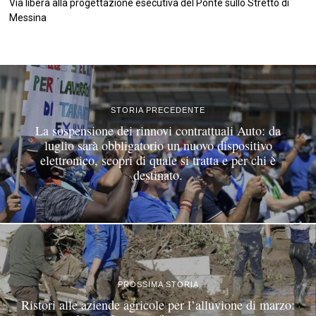
Via libera alla progettazione esecutiva del Ponte sullo Stretto di
Messina
©
2026
Tutti i diritti riservati.
Attuale
.
STORIA PRECEDENTE
La sospensione dei rinnovi contrattuali Auto: da
luglio sarà obbligatorio un nuovo dispositivo
elettronico, scopri di quale si tratta e per chi è
destinato.
PROSSIMA STORIA
Ristori alle aziende agricole per l’alluvione di marzo: