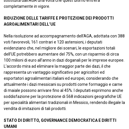
sostituita dall’AGA una volta che quest’ultimo entrerà
completamente in vigore.
RIDUZIONE DELLE TARIFFE E PROTEZIONE DEI PRODOTTI
AGROALIMENTARI DELL’UE
Nella risoluzione ad accompagnamento dell’AGA, adottata con 388
voti favorevoli, 161 contrari e 120 astensioni, i deputati
evidenziano che, nel migliore dei scenari, le esportazioni totali
dell’UE potrebbero aumentare del 75%, con un risparmio di circa
100 milioni di euro all’anno in dazi doganali per le imprese europee.
L’accordo mira ad eliminare la maggior parte dei dazi, il che
rappresenta un vantaggio significativo per agricoltori ed
esportatori agroalimentari italiani ed europei, considerando che
attualmente i dazi messicani su prodotti come formaggio e carne
di maiale possono arrivare fino al 45%. I deputati esprimono anche
soddisfazione per la protezione di 568 indicazioni geografiche UE
per specialità alimentari tradizionali in Messico, rendendo illegale la
vendita di imitazioni di tali prodotti.
STATO DI DIRITTO, GOVERNANCE DEMOCRATICA E DIRITTI
UMANI