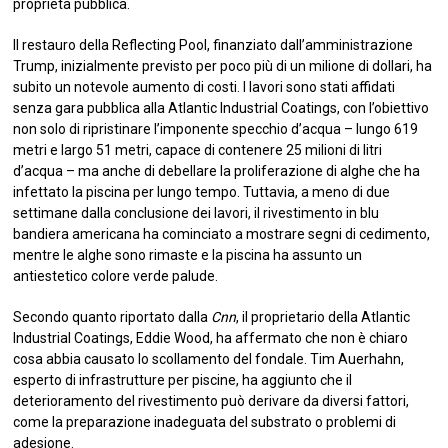
proprietà pubblica.
Il restauro della Reflecting Pool, finanziato dall’amministrazione
Trump, inizialmente previsto per poco più di un milione di dollari, ha
subito un notevole aumento di costi. I lavori sono stati affidati
senza gara pubblica alla Atlantic Industrial Coatings, con l’obiettivo
non solo di ripristinare l’imponente specchio d’acqua – lungo 619
metri e largo 51 metri, capace di contenere 25 milioni di litri
d’acqua – ma anche di debellare la proliferazione di alghe che ha
infettato la piscina per lungo tempo. Tuttavia, a meno di due
settimane dalla conclusione dei lavori, il rivestimento in blu
bandiera americana ha cominciato a mostrare segni di cedimento,
mentre le alghe sono rimaste e la piscina ha assunto un
antiestetico colore verde palude.
Secondo quanto riportato dalla
Cnn
, il proprietario della Atlantic
Industrial Coatings, Eddie Wood, ha affermato che non è chiaro
cosa abbia causato lo scollamento del fondale. Tim Auerhahn,
esperto di infrastrutture per piscine, ha aggiunto che il
deterioramento del rivestimento può derivare da diversi fattori,
come la preparazione inadeguata del substrato o problemi di
adesione.