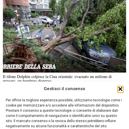
Il tifone Dolphin colpisce la Cina orientale: evacuato un milione di
persone, un bambino disperso
Gestisci il consenso
NOTIZIE URGENTI
CRONACA
POLITICA
ECONOMIA
ESTERI
Per offrire la migliore esperienza possibile, utilizziamo tecnologie come i
ANALISI E OPINIONI
SPORT
CULTURA
VIAGGI
cookie per memorizzare e/o accedere alle informazioni del dispositivo.
Prestare il consenso a queste tecnologie ci consente di elaborare dati
come il comportamento di navigazione o identificativi unici su questo
Contatti
sito. Il mancato consenso o la revoca dello stesso potrebbero influire
DA NON PERDERE
negativamente su alcune funzionalità e caratteristiche del sito.
Informativa sulla privacy