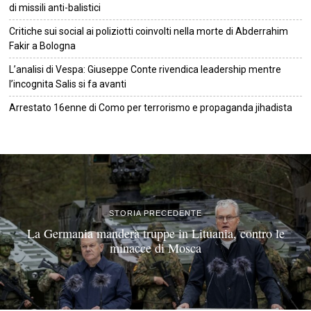
di missili anti-balistici
Critiche sui social ai poliziotti coinvolti nella morte di Abderrahim
Fakir a Bologna
L’analisi di Vespa: Giuseppe Conte rivendica leadership mentre
l’incognita Salis si fa avanti
Arrestato 16enne di Como per terrorismo e propaganda jihadista
©
2026
Tutti i diritti riservati.
Attuale
.
STORIA PRECEDENTE
La Germania manderà truppe in Lituania, contro le
minacce di Mosca