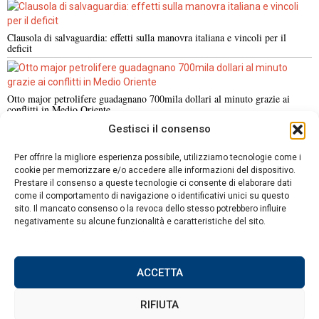
Clausola di salvaguardia: effetti sulla manovra italiana e vincoli per il
deficit
Otto major petrolifere guadagnano 700mila dollari al minuto grazie ai
conflitti in Medio Oriente
Gestisci il consenso
NOTIZIE URGENTI
CRONACA
POLITICA
ECONOMIA
ESTERI
Per offrire la migliore esperienza possibile, utilizziamo tecnologie come i
ANALISI E OPINIONI
SPORT
CULTURA
VIAGGI
cookie per memorizzare e/o accedere alle informazioni del dispositivo.
Prestare il consenso a queste tecnologie ci consente di elaborare dati
come il comportamento di navigazione o identificativi unici su questo
Contatti
sito. Il mancato consenso o la revoca dello stesso potrebbero influire
negativamente su alcune funzionalità e caratteristiche del sito.
Informativa sulla privacy
Politica sui Cookie
ACCETTA
RIFIUTA