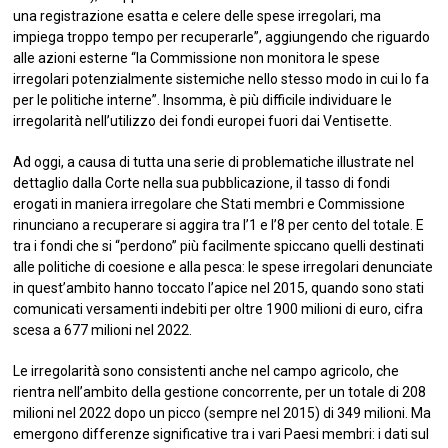
una registrazione esatta e celere delle spese irregolari, ma
impiega troppo tempo per recuperarle”, aggiungendo che riguardo
alle azioni esterne “la Commissione non monitora le spese
irregolari potenzialmente sistemiche nello stesso modo in cui lo fa
per le politiche interne”. Insomma, è più difficile individuare le
irregolarità nell’utilizzo dei fondi europei fuori dai Ventisette.
Ad oggi, a causa di tutta una serie di problematiche illustrate nel
dettaglio dalla Corte nella sua pubblicazione, il tasso di fondi
erogati in maniera irregolare che Stati membri e Commissione
rinunciano a recuperare si aggira tra l’1 e l’8 per cento del totale. E
tra i fondi che si “perdono” più facilmente spiccano quelli destinati
alle politiche di coesione e alla pesca: le spese irregolari denunciate
in quest’ambito hanno toccato l’apice nel 2015, quando sono stati
comunicati versamenti indebiti per oltre 1900 milioni di euro, cifra
scesa a 677 milioni nel 2022.
Le irregolarità sono consistenti anche nel campo agricolo, che
rientra nell’ambito della gestione concorrente, per un totale di 208
milioni nel 2022 dopo un picco (sempre nel 2015) di 349 milioni. Ma
emergono differenze significative tra i vari Paesi membri: i dati sul