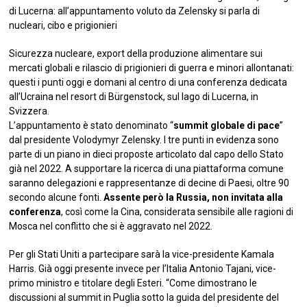
di Lucerna: all’appuntamento voluto da Zelensky si parla di
nucleari, cibo e prigionieri
Sicurezza nucleare, export della produzione alimentare sui
mercati globali e rilascio di prigionieri di guerra e minori allontanati:
questi i punti oggi e domani al centro di una conferenza dedicata
all’Ucraina nel resort di Bürgenstock, sul lago di Lucerna, in
Svizzera.
L’appuntamento è stato denominato “
summit globale di pace
”
dal presidente Volodymyr Zelensky. I tre punti in evidenza sono
parte di un piano in dieci proposte articolato dal capo dello Stato
già nel 2022. A supportare la ricerca di una piattaforma comune
saranno delegazioni e rappresentanze di decine di Paesi, oltre 90
secondo alcune fonti.
Assente però la Russia, non invitata alla
conferenza
, così come la Cina, considerata sensibile alle ragioni di
Mosca nel conflitto che si è aggravato nel 2022.
Per gli Stati Uniti a partecipare sarà la vice-presidente Kamala
Harris. Già oggi presente invece per l’Italia Antonio Tajani, vice-
primo ministro e titolare degli Esteri. “Come dimostrano le
discussioni al summit in Puglia sotto la guida del presidente del