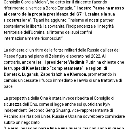
Consiglio Giorgia Meloni”, ha detto ieri il dirigente facendo
riferimento al vertice a Borgo Egnazia, “
il nostro Paese ha messo
al centro della propria presidenza del G7 l’Ucraina e la sua
ricostruzione
”. Tajani ha aggiunto: “Insieme ai nostri partner
sosteniamo la libertà, la sovranità, l’indipendenza e l’integrità
territoriale dell’Ucraina, all’interno dei suoi confini
internazionalmente riconosciuti”.
La richiesta di un ritiro delle forze militari della Russia dall’est del
Paese figura nel piano di Zelensky elaborato nel 2022. Al
contrario,
ancora ieri il presidente Vladimir Putin ha chiesto che
le truppe di Kiev lascino “completamente” le regioni di
Donetsk, Lugansk, Zaporizhzhia e Kherson
, promettendo in
cambio un cessate il fuoco immediato e l’avvio di una trattativa di
pace.
La prospettiva della Cina è stata invece ribadita al Consiglio di
sicurezza dell’Onu, come si legge anche sul quotidiano Kyiv
Independent. Secondo Geng Shuang, vice-rappresentante di
Pechino alle Nazioni Unite, Russia e Ucraina dovrebbero cominciare
subito un negoziato.
“
Le armi possono porre fine a una guerra ma non sono in grado