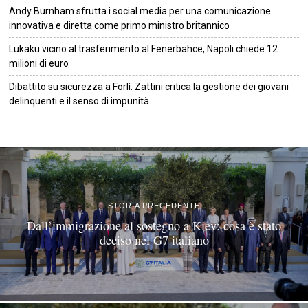
Andy Burnham sfrutta i social media per una comunicazione
innovativa e diretta come primo ministro britannico
Lukaku vicino al trasferimento al Fenerbahce, Napoli chiede 12
milioni di euro
Dibattito su sicurezza a Forlì: Zattini critica la gestione dei giovani
delinquenti e il senso di impunità
©
2026
Tutti i diritti riservati.
Attuale
.
STORIA PRECEDENTE
Dall’immigrazione al sostegno a Kiev: cosa è stato
deciso nel G7 italiano