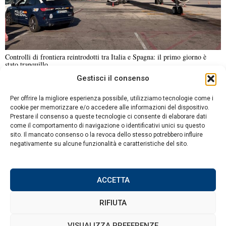
Controlli di frontiera reintrodotti tra Italia e Spagna: il primo giorno è
stato tranquillo
Gestisci il consenso
NOTIZIE URGENTI
CRONACA
POLITICA
ECONOMIA
ESTERI
Per offrire la migliore esperienza possibile, utilizziamo tecnologie come i
ANALISI E OPINIONI
SPORT
CULTURA
VIAGGI
cookie per memorizzare e/o accedere alle informazioni del dispositivo.
Prestare il consenso a queste tecnologie ci consente di elaborare dati
come il comportamento di navigazione o identificativi unici su questo
Contatti
sito. Il mancato consenso o la revoca dello stesso potrebbero influire
negativamente su alcune funzionalità e caratteristiche del sito.
Informativa sulla privacy
Politica sui Cookie
ACCETTA
RIFIUTA
©
2026
Tutti i diritti riservati.
Attuale
.
VISUALIZZA PREFERENZE