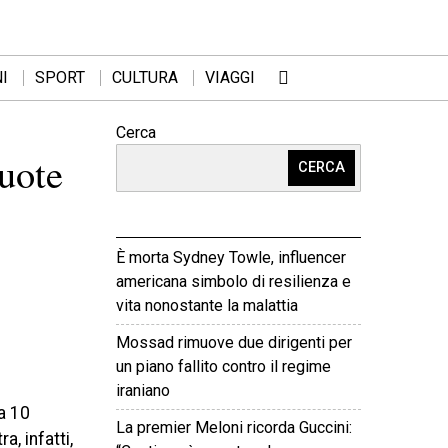
I
SPORT
CULTURA
VIAGGI
Cerca
quote
CERCA
È morta Sydney Towle, influencer
americana simbolo di resilienza e
vita nonostante la malattia
Mossad rimuove due dirigenti per
un piano fallito contro il regime
iraniano
a 10
La premier Meloni ricorda Guccini:
a, infatti,