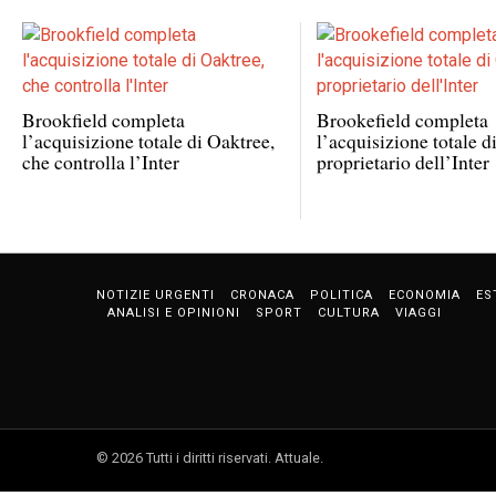
Brookfield completa
Brookefield completa
l’acquisizione totale di Oaktree,
l’acquisizione totale d
che controlla l’Inter
proprietario dell’Inter
NOTIZIE URGENTI
CRONACA
POLITICA
ECONOMIA
ES
ANALISI E OPINIONI
SPORT
CULTURA
VIAGGI
©
2026
Tutti i diritti riservati.
Attuale
.