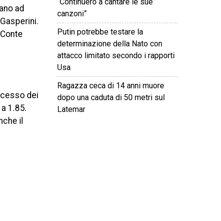
“Continuerò a cantare le sue
nano ad
canzoni”
 Gasperini.
Putin potrebbe testare la
 Conte
determinazione della Nato con
attacco limitato secondo i rapporti
Usa
Ragazza ceca di 14 anni muore
uccesso dei
dopo una caduta di 50 metri sul
 a 1.85.
Latemar
nche il
©
2026
Tutti i diritti riservati.
Attuale
.