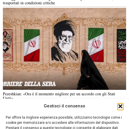
trasportati in condizioni critiche
Pezeshkian: «Ora è il momento migliore per un accordo con gli Stati
Uniti»
Gestisci il consenso
NOTIZIE URGENTI
CRONACA
POLITICA
ECONOMIA
ESTERI
Per offrire la migliore esperienza possibile, utilizziamo tecnologie come i
ANALISI E OPINIONI
SPORT
CULTURA
VIAGGI
cookie per memorizzare e/o accedere alle informazioni del dispositivo.
Prestare il consenso a queste tecnologie ci consente di elaborare dati