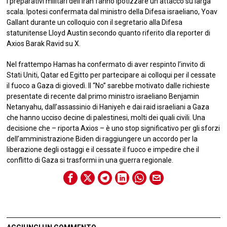
I preparativi militari dell’Iran fanno ipotizzare un attacco su larga
scala. Ipotesi confermata dal ministro della Difesa israeliano, Yoav
Gallant durante un colloquio con il segretario alla Difesa
statunitense Lloyd Austin secondo quanto riferito dla reporter di
Axios Barak Ravid su X.
Nel frattempo Hamas ha confermato di aver respinto l’invito di
Stati Uniti, Qatar ed Egitto per partecipare ai colloqui per il cessate
il fuoco a Gaza di giovedì. Il “No” sarebbe motivato dalle richieste
presentate di recente dal primo ministro israeliano Benjamin
Netanyahu, dall’assassinio di Haniyeh e dai raid israeliani a Gaza
che hanno ucciso decine di palestinesi, molti dei quali civili. Una
decisione che – riporta Axios – è uno stop significativo per gli sforzi
dell’amministrazione Biden di raggiungere un accordo per la
liberazione degli ostaggi e il cessate il fuoco e impedire che il
conflitto di Gaza si trasformi in una guerra regionale.