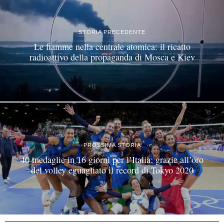
STORIA PRECEDENTE
Le fiamme nella centrale atomica: il ricatto
radioattivo della propaganda di Mosca e Kiev
PROSSIMA STORIA
40 medaglie in 16 giorni per l’Italia: grazie all’oro
del volley eguagliato il record di Tokyo 2020