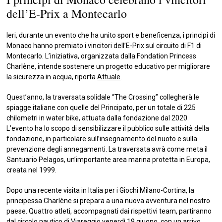
dell’E-Prix a Montecarlo
Ieri, durante un evento che ha unito sport e beneficenza, i principi di
Monaco hanno premiato i vincitori dell’E-Prix sul circuito di F1 di
Montecarlo. L’iniziativa, organizzata dalla Fondation Princess
Charlène, intende sostenere un progetto educativo per migliorare
la sicurezza in acqua, riporta
Attuale
.
Quest’anno, la traversata solidale “The Crossing” collegherà le
spiagge italiane con quelle del Principato, per un totale di 225
chilometri in water bike, attuata dalla fondazione dal 2020.
L’evento ha lo scopo di sensibilizzare il pubblico sulle attività della
fondazione, in particolare sull’insegnamento del nuoto e sulla
prevenzione degli annegamenti. La traversata avrà come meta il
Santuario Pelagos, un’importante area marina protetta in Europa,
creata nel 1999.
Dopo una recente visita in Italia per i Giochi Milano-Cortina, la
principessa Charlène si prepara a una nuova avventura nel nostro
paese. Quattro atleti, accompagnati dai rispettivi team, partiranno
dal circolo nautico di Viareggio venerdì 19 giugno, con un arrivo