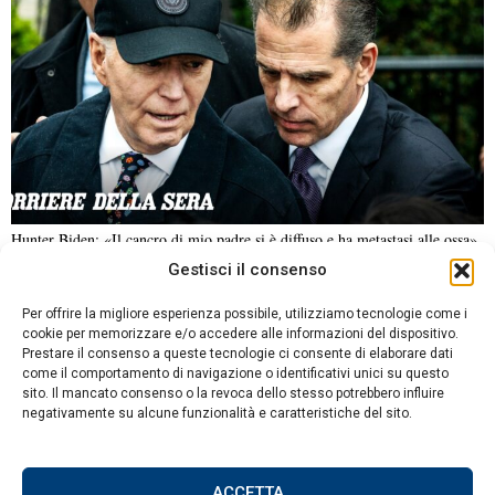
Hunter Biden: «Il cancro di mio padre si è diffuso e ha metastasi alle ossa»
Gestisci il consenso
NOTIZIE URGENTI
CRONACA
POLITICA
ECONOMIA
ESTERI
Per offrire la migliore esperienza possibile, utilizziamo tecnologie come i
ANALISI E OPINIONI
SPORT
CULTURA
VIAGGI
cookie per memorizzare e/o accedere alle informazioni del dispositivo.
Prestare il consenso a queste tecnologie ci consente di elaborare dati
come il comportamento di navigazione o identificativi unici su questo
Contatti
sito. Il mancato consenso o la revoca dello stesso potrebbero influire
DA NON PERDERE
negativamente su alcune funzionalità e caratteristiche del sito.
Informativa sulla privacy
Charlène di Monaco:
Politica sui Cookie
l’importanza
dell’educazione al nuoto
ACCETTA