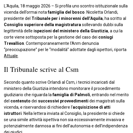
L’Aquila, 18 maggio 2026 – Si profila uno scontro istituzionale sulla
vicenda dell’ormai nota
famiglia del bosco
. Nicoletta Orlandi,
presidente del
Tribunale per i minorenni dell’Aquila
, ha scritto al
Consiglio superiore della magistratura
sollevando dubbi sulla
legittimità delle
ispezioni del ministero della Giustizia
, a cui la
corte viene sottoposta per la gestione del caso dei
coniugi
Trevallion
. Contemporaneamente l’Anm denuncia
“preoccupazione” per le “modalità” adottate dagli ispettori, riporta
Attuale
.
Il Tribunale scrive al Csm
Secondo quanto scrive Orlandi al Csm, i tecnici incaricati dal
ministero della Giustizia intendono monitorare il procedimento
giudiziario che riguarda la
famiglia di Palmoli
, entrando nel merito
del
contenuto
dei
successivi provvedimenti
dei magistrati sulla
vicenda, e riservandosi di richiedere l’
acquisizione di atti
istruttori
. Nella lettera inviata al Consiglio, la presidente si chiede
se una simile attività ispettiva non sia eccessivamente invasiva e
potenzialmente dannosa ai fini dell’autonomia e dell’indipendenza
dei giudici.