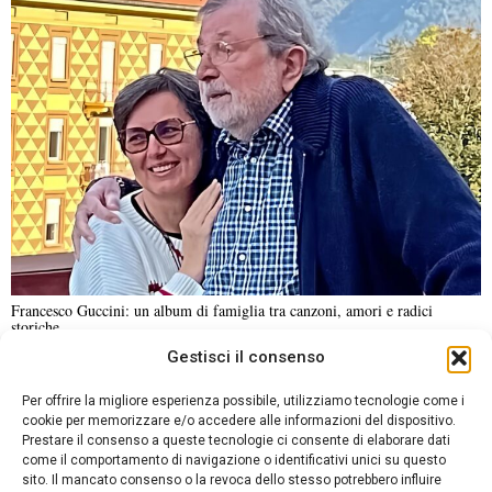
Francesco Guccini: un album di famiglia tra canzoni, amori e radici
storiche
Gestisci il consenso
NOTIZIE URGENTI
CRONACA
POLITICA
ECONOMIA
ESTERI
Per offrire la migliore esperienza possibile, utilizziamo tecnologie come i
ANALISI E OPINIONI
SPORT
CULTURA
VIAGGI
cookie per memorizzare e/o accedere alle informazioni del dispositivo.
Prestare il consenso a queste tecnologie ci consente di elaborare dati
come il comportamento di navigazione o identificativi unici su questo
Contatti
sito. Il mancato consenso o la revoca dello stesso potrebbero influire
DA NON PERDERE