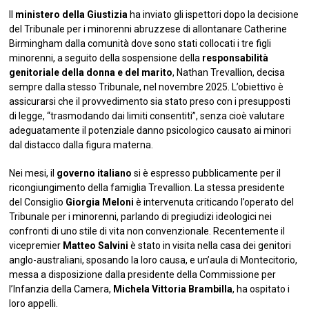
Il
ministero della Giustizia
ha inviato gli ispettori dopo la decisione
del Tribunale per i minorenni abruzzese di allontanare Catherine
Birmingham dalla comunità dove sono stati collocati i tre figli
minorenni, a seguito della sospensione della
responsabilità
genitoriale della donna e del marito
, Nathan Trevallion, decisa
sempre dalla stesso Tribunale, nel novembre 2025. L’obiettivo è
assicurarsi che il provvedimento sia stato preso con i presupposti
di legge, “trasmodando dai limiti consentiti”, senza cioè valutare
adeguatamente il potenziale danno psicologico causato ai minori
dal distacco dalla figura materna.
Nei mesi, il
governo italiano
si è espresso pubblicamente per il
ricongiungimento della famiglia Trevallion. La stessa presidente
del Consiglio
Giorgia Meloni
è intervenuta criticando l’operato del
Tribunale per i minorenni, parlando di pregiudizi ideologici nei
confronti di uno stile di vita non convenzionale. Recentemente il
vicepremier
Matteo Salvini
è stato in visita nella casa dei genitori
anglo-australiani, sposando la loro causa, e un’aula di Montecitorio,
messa a disposizione dalla presidente della Commissione per
l’Infanzia della Camera,
Michela Vittoria Brambilla
, ha ospitato i
loro appelli.