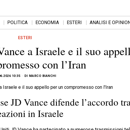
POLITICA
ECONOMIA
ESTERI
ANALISI E OPINION
ESTERI
Vance a Israele e il suo appel
romesso con l’Iran
06.2026 10:35
DI
MARCO BIANCHI
nse JD Vance difende l’accordo tra
eazioni in Israele
ati Uniti JD Vance ha partecipato a numerose trasmissioni te