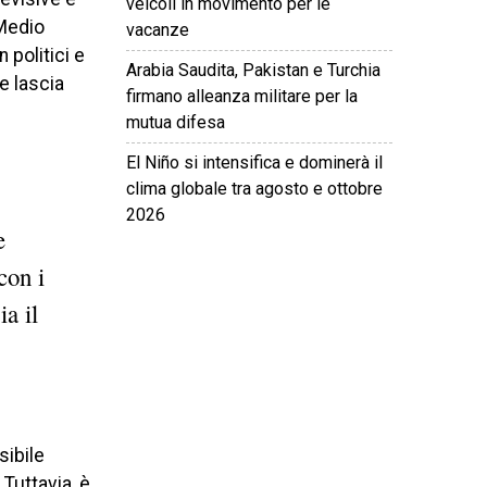
veicoli in movimento per le
 Medio
vacanze
 politici e
Arabia Saudita, Pakistan e Turchia
 e lascia
firmano alleanza militare per la
mutua difesa
El Niño si intensifica e dominerà il
clima globale tra agosto e ottobre
2026
e
con i
©
2026
Tutti i diritti riservati.
Attuale
.
ia il
sibile
Tuttavia, è