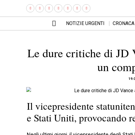
NOTIZIE URGENTI
CRONACA
Le dure critiche di JD 
un comp
19.
Il vicepresidente statunite
e Stati Uniti, provocando r
Negli ultimi giorni, il vicepresidente degli St