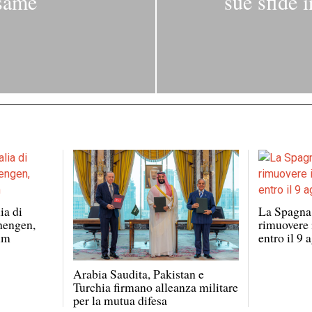
esame
sue sfide i
ia di
La Spagna 
chengen,
rimuovere i
tum
entro il 9 
Arabia Saudita, Pakistan e
Turchia firmano alleanza militare
per la mutua difesa