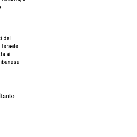
o
i del
 Israele
ta ai
 libanese
ltanto