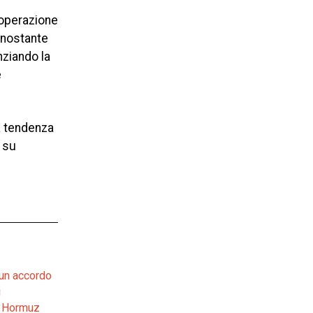
’operazione
Nonostante
nziando la
e
na tendenza
e su